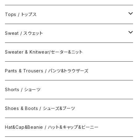
Jacket / ジャケット
Tops / トップス
Coat / コート
Shirts / シャツ
Sweat / スウェット
Collar Long Shirt / 襟付き長袖シャツ
T-Shirts / Tシャツ
Crew Neck Sweat /クルーネックスウェット
Sweater & Knitwear/セーター&ニット
Collar Short Shirt / 襟付き半袖シャツ
Long Sleeve Tee / 長袖Tシャツ
Turtle Neck Sweat/タートルネックスウェット
Pants & Trousers / パンツ&トラウザーズ
Band Collar Shirt/長袖バンドカラーシャツ
Short Sleeve Tee / 半袖Tシャツ
Hood Sweat / フードスウェット
Shorts / ショーツ
Band Collar Shirt/半袖バンドカラーシャツ
Border Long Sleeve Tee/長袖Tシャツ
Shoes & Boots / シューズ&ブーツ
No Collar Long Shirt/襟なし長袖シャツ
Border Short Sleeve Tee/半袖Tシャツ
Hat&Cap&Beanie / ハット&キャップ&ビーニー