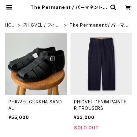
The Permanent / パーマネント |
HUMAN and THINGS
HOM
PHIGVEL / フィグ
The Permanent / パーマネ
E
ベル
ント
PHIGVEL GURKHA SAND
PHIGVEL DENIM PAINTE
AL
R TROUSERS
¥55,000
¥33,000
SOLD OUT