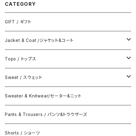
CATEGORY
GIFT / ギフト
Jacket & Coat /ジャケット&コート
Jacket / ジャケット
Tops / トップス
Coat / コート
Shirts / シャツ
Sweat / スウェット
Collar Long Shirt / 襟付き長袖シャツ
T-Shirts / Tシャツ
Crew Neck Sweat /クルーネックスウェット
Sweater & Knitwear/セーター&ニット
Collar Short Shirt / 襟付き半袖シャツ
Long Sleeve Tee / 長袖Tシャツ
Turtle Neck Sweat/タートルネックスウェット
Pants & Trousers / パンツ&トラウザーズ
Band Collar Shirt/長袖バンドカラーシャツ
Short Sleeve Tee / 半袖Tシャツ
Hood Sweat / フードスウェット
Shorts / ショーツ