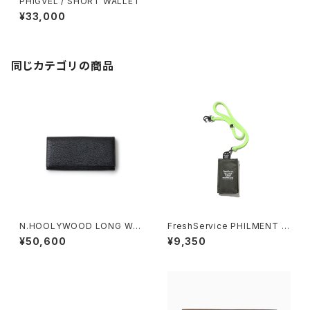
PHIGVEL / SHORT WALLET
¥33,000
同じカテゴリの商品
N.HOOLYWOOD LONG WA
FreshService PHILMENT F
LLET
S TF WALLET
¥50,600
¥9,350