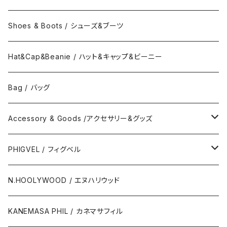
Band Collar Shirt/半袖バンドカラーシャツ
Border Long Sleeve Tee/長袖Tシャツ
Shoes & Boots / シューズ&ブーツ
No Collar Long Shirt/襟なし長袖シャツ
Border Short Sleeve Tee/半袖Tシャツ
Hat&Cap&Beanie / ハット&キャップ&ビーニー
No Collar Shor Shirt/襟なし半袖シャツ
Tank top/タンクトップ
Bag / バッグ
Polo Long Shirt / 長袖ポロシャツ
Accessory & Goods /アクセサリー&グッズ
Polo Short Shirt / 半袖ポロシャツ
Wallet & Coincase
PHIGVEL / フィグベル
Card Case
The Permanent / パーマネント
N.HOOLYWOOD / エヌハリウッド
Key Hook
KANEMASA PHIL / カネマサフィル