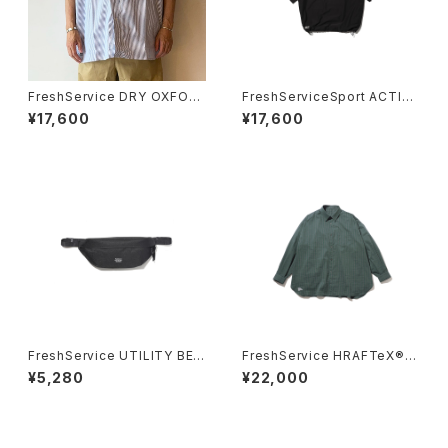
FreshService DRY OXFOR
FreshServiceSport ACTIVE
D CORPORATE S/S B.D SHI
DRY MESH PULLOVER
¥17,600
¥17,600
RT
FreshService UTILITY BEL
FreshService HRAFTeX®
T BAG SMALL
L/S STRIPE SHIRT
¥5,280
¥22,000