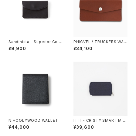
Sandinista - Superior Coin
PHIGVEL / TRUCKERS WAL
&Card Case
LET
¥9,900
¥34,100
N.HOOLYWOOD WALLET
ITTI - CRISTY SMART MID
WLT .5 / AIZAN
¥44,000
¥39,600