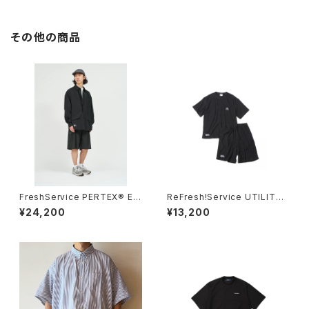
その他の商品
FreshService PERTEX® EQ
ReFresh!Service UTILITY
UILIBRIUM EASY SHORTS
PILE SET-UP
¥24,200
¥13,200