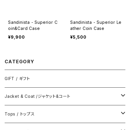
Sandinista - Superior C
Sandinista - Superior Le
oin&Card Case
ather Coin Case
¥9,900
¥5,500
CATEGORY
GIFT / ギフト
Jacket & Coat /ジャケット&コート
Jacket / ジャケット
Tops / トップス