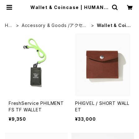
Wallet & Coincase | HUMAN a
nd THINGS
HO
Accessory & Goods /アクセサ
Wallet & Coin
ME
リー&グッズ
case
FreshService PHILMENT
PHIGVEL / SHORT WALL
FS TF WALLET
ET
¥9,350
¥33,000