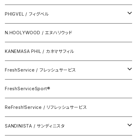
Polo Short Shirt / 半袖ポロシャツ
Wallet & Coincase
PHIGVEL / フィグベル
Card Case
The Permanent / パーマネント
N.HOOLYWOOD / エヌハリウッド
Key Hook
KANEMASA PHIL / カネマサフィル
Room Spray
FreshService / フレッシュサービス
Accessory
FreshServiceSport®
FreshServiceSport®
Eyewear
ReFresh!Service / リフレッシュサービス
ReFresh!Service / リフレッシュサービス
SANDINISTA / サンディニスタ