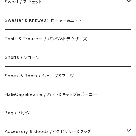
Coat / コート
Shirts / シャツ
Sweat / スウェット
Collar Long Shirt / 襟付き長袖シャツ
T-Shirts / Tシャツ
Crew Neck Sweat /クルーネックスウェット
Sweater & Knitwear/セーター&ニット
Collar Short Shirt / 襟付き半袖シャツ
Long Sleeve Tee / 長袖Tシャツ
Turtle Neck Sweat/タートルネックスウェット
Pants & Trousers / パンツ&トラウザーズ
Band Collar Shirt/長袖バンドカラーシャツ
Short Sleeve Tee / 半袖Tシャツ
Hood Sweat / フードスウェット
Shorts / ショーツ
Band Collar Shirt/半袖バンドカラーシャツ
Border Long Sleeve Tee/長袖Tシャツ
Shoes & Boots / シューズ&ブーツ
No Collar Long Shirt/襟なし長袖シャツ
Border Short Sleeve Tee/半袖Tシャツ
Hat&Cap&Beanie / ハット&キャップ&ビーニー
No Collar Shor Shirt/襟なし半袖シャツ
Tank top/タンクトップ
Bag / バッグ
Polo Long Shirt / 長袖ポロシャツ
Accessory & Goods /アクセサリー&グッズ