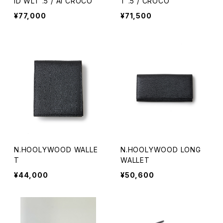
ID WLT .5 / AI CROCO
T .5 / CROCO
¥77,000
¥71,500
N.HOOLYWOOD WALLE
N.HOOLYWOOD LONG
T
WALLET
¥44,000
¥50,600