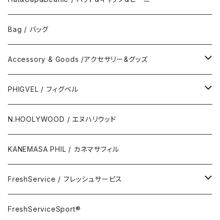
No Collar Shor Shirt/襟なし半袖シャツ
Tank top/タンクトップ
Bag / バッグ
Polo Long Shirt / 長袖ポロシャツ
Accessory & Goods /アクセサリー&グッズ
Polo Short Shirt / 半袖ポロシャツ
Wallet & Coincase
PHIGVEL / フィグベル
Card Case
The Permanent / パーマネント
N.HOOLYWOOD / エヌハリウッド
Key Hook
KANEMASA PHIL / カネマサフィル
Room Spray
FreshService / フレッシュサービス
Accessory
FreshServiceSport®
FreshServiceSport®