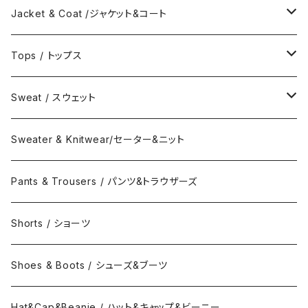
Jacket & Coat /ジャケット&コート
Jacket / ジャケット
Tops / トップス
Coat / コート
Shirts / シャツ
Sweat / スウェット
Collar Long Shirt / 襟付き長袖シャツ
T-Shirts / Tシャツ
Crew Neck Sweat /クルーネックスウェット
Sweater & Knitwear/セーター&ニット
Collar Short Shirt / 襟付き半袖シャツ
Long Sleeve Tee / 長袖Tシャツ
Turtle Neck Sweat/タートルネックスウェット
Pants & Trousers / パンツ&トラウザーズ
Band Collar Shirt/長袖バンドカラーシャツ
Short Sleeve Tee / 半袖Tシャツ
Hood Sweat / フードスウェット
Shorts / ショーツ
Band Collar Shirt/半袖バンドカラーシャツ
Border Long Sleeve Tee/長袖Tシャツ
Shoes & Boots / シューズ&ブーツ
No Collar Long Shirt/襟なし長袖シャツ
Border Short Sleeve Tee/半袖Tシャツ
Hat&Cap&Beanie / ハット&キャップ&ビーニー