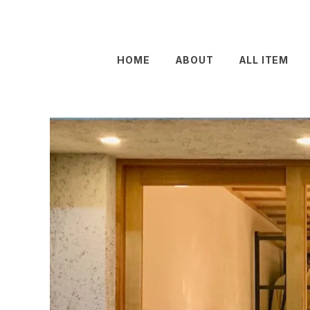
HOME
ABOUT
ALL ITEM