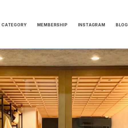
CATEGORY
MEMBERSHIP
INSTAGRAM
BLOG