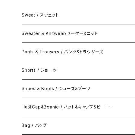
Coat / コート
Shirts / シャツ
Sweat / スウェット
Collar Long Shirt / 襟付き長袖シャツ
T-Shirts / Tシャツ
Crew Neck Sweat /クルーネックスウェット
Sweater & Knitwear/セーター&ニット
Collar Short Shirt / 襟付き半袖シャツ
Long Sleeve Tee / 長袖Tシャツ
Turtle Neck Sweat/タートルネックスウェット
Pants & Trousers / パンツ&トラウザーズ
Band Collar Shirt/長袖バンドカラーシャツ
Short Sleeve Tee / 半袖Tシャツ
Hood Sweat / フードスウェット
Shorts / ショーツ
Band Collar Shirt/半袖バンドカラーシャツ
Border Long Sleeve Tee/長袖Tシャツ
Shoes & Boots / シューズ&ブーツ
No Collar Long Shirt/襟なし長袖シャツ
Border Short Sleeve Tee/半袖Tシャツ
Hat&Cap&Beanie / ハット&キャップ&ビーニー
No Collar Shor Shirt/襟なし半袖シャツ
Tank top/タンクトップ
Bag / バッグ