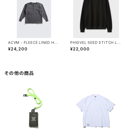
ACVM - FLEECE LINED HEN
PHIGVEL SEED STITCH LS
lLEY-NECK SWEATSHIRT
TOP
¥24,200
¥22,000
その他の商品