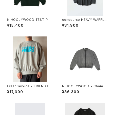
N.HOOLYWOOD TEST PRO
concourse HEAVY WAFFLE
DUCT EXCHANGE SERVICE
L/S TEE
¥15,400
¥31,900
- CREWNECK SWEARTSHIR
T
FreshService × FRIEND EDI
N.HOOLYWOOD × Champi
TIONS FRIEND EDITIONS L
on / REVERSIBLE CARDIGA
¥17,600
¥36,300
IGHT OZ CREW NECK SWE
N
AT