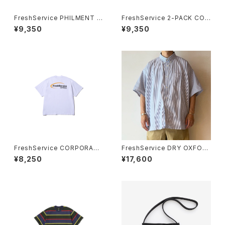
FreshService PHILMENT F
FreshService 2-PACK COR
S TF WALLET
PORATE S/S TEE
¥9,350
¥9,350
FreshService CORPORATE
FreshService DRY OXFOR
PRINTED S/S TEE “DISPAT
D CORPORATE S/S B.D SHI
¥8,250
¥17,600
CH”
RT