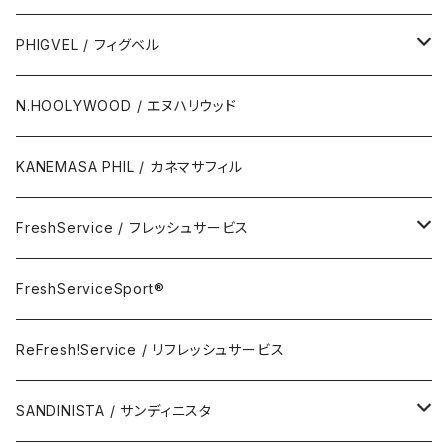
Polo Short Shirt / 半袖ポロシャツ
Wallet & Coincase
PHIGVEL / フィグベル
Card Case
The Permanent / パーマネント
N.HOOLYWOOD / エヌハリウッド
Key Hook
KANEMASA PHIL / カネマサフィル
Room Spray
FreshService / フレッシュサービス
Accessory
FreshServiceSport®
FreshServiceSport®
Eyewear
ReFresh!Service / リフレッシュサービス
ReFresh!Service / リフレッシュサービス
SANDINISTA / サンディニスタ