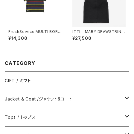
FreshService MULTI BORD
ITTI - MARY DRAWSTRING
ER S/S TEE
S POUCH - PM
¥14,300
¥27,500
CATEGORY
GIFT / ギフト
Jacket & Coat /ジャケット&コート
Jacket / ジャケット
Tops / トップス