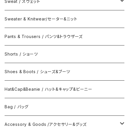
Coat / コート
Shirts / シャツ
Sweat / スウェット
Collar Long Shirt / 襟付き長袖シャツ
T-Shirts / Tシャツ
Crew Neck Sweat /クルーネックスウェット
Sweater & Knitwear/セーター&ニット
Collar Short Shirt / 襟付き半袖シャツ
Long Sleeve Tee / 長袖Tシャツ
Turtle Neck Sweat/タートルネックスウェット
Pants & Trousers / パンツ&トラウザーズ
Band Collar Shirt/長袖バンドカラーシャツ
Short Sleeve Tee / 半袖Tシャツ
Hood Sweat / フードスウェット
Shorts / ショーツ
Band Collar Shirt/半袖バンドカラーシャツ
Border Long Sleeve Tee/長袖Tシャツ
Shoes & Boots / シューズ&ブーツ
No Collar Long Shirt/襟なし長袖シャツ
Border Short Sleeve Tee/半袖Tシャツ
Hat&Cap&Beanie / ハット&キャップ&ビーニー
No Collar Shor Shirt/襟なし半袖シャツ
Tank top/タンクトップ
Bag / バッグ
Polo Long Shirt / 長袖ポロシャツ
Accessory & Goods /アクセサリー&グッズ