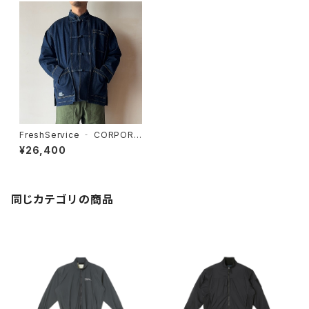
FreshService ‐ CORPORA
TE DENIM KUNG-FU COVE
¥26,400
RALL(FADE INDIGO)
同じカテゴリの商品