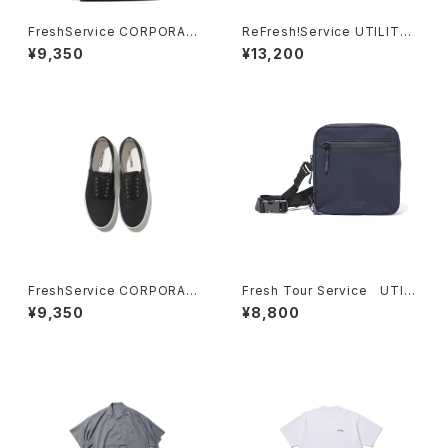
FreshService CORPORATE
ReFresh!Service UTILITY
DAYPACK 28L
PILE SET-UP
¥9,350
¥13,200
FreshService CORPORATE
Fresh Tour Service UTILI
DECK SHOES
TY SLING BAG
¥9,350
¥8,800