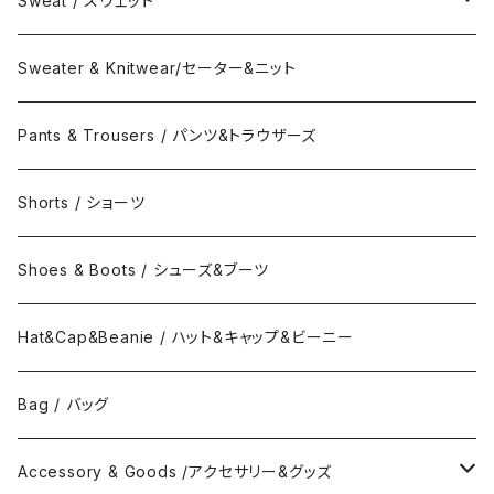
Sweat / スウェット
Collar Long Shirt / 襟付き長袖シャツ
T-Shirts / Tシャツ
Crew Neck Sweat /クルーネックスウェット
Sweater & Knitwear/セーター&ニット
Collar Short Shirt / 襟付き半袖シャツ
Long Sleeve Tee / 長袖Tシャツ
Turtle Neck Sweat/タートルネックスウェット
Pants & Trousers / パンツ&トラウザーズ
Band Collar Shirt/長袖バンドカラーシャツ
Short Sleeve Tee / 半袖Tシャツ
Hood Sweat / フードスウェット
Shorts / ショーツ
Band Collar Shirt/半袖バンドカラーシャツ
Border Long Sleeve Tee/長袖Tシャツ
Shoes & Boots / シューズ&ブーツ
No Collar Long Shirt/襟なし長袖シャツ
Border Short Sleeve Tee/半袖Tシャツ
Hat&Cap&Beanie / ハット&キャップ&ビーニー
No Collar Shor Shirt/襟なし半袖シャツ
Tank top/タンクトップ
Bag / バッグ
Polo Long Shirt / 長袖ポロシャツ
Accessory & Goods /アクセサリー&グッズ