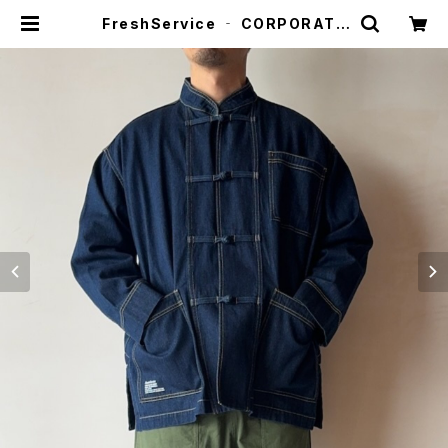
FreshService ‐ CORPORATE
DENIM KUNG-FU COVERALL(F
ADE INDIGO) | HUMAN and TH
INGS