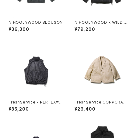
N.HOOLYWOOD BLOUSON
N.HOOLYWOOD × WILD T
HINGS REVERSIBLE OVERS
¥36,300
¥79,200
HIRT
FreshService - PERTEX® R
FreshService CORPORATE
EISSUE PULLOVER VEST
CHINO JACKET
¥35,200
¥26,400