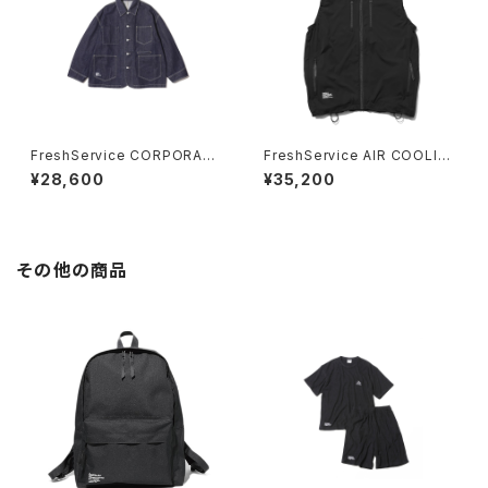
FreshService CORPORATE
FreshService AIR COOLIN
DENIM ENGINEER JACKET
G VEST_Ver.2.0
¥28,600
¥35,200
(ONE WASH)
その他の商品