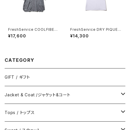
FreshService COOLFIBER
FreshService DRY PIQUE J
OPEN COLLAR S/S SHIRT
ERSEY CREW NECK "DISPA
¥17,600
¥14,300
TCH"
CATEGORY
GIFT / ギフト
Jacket & Coat /ジャケット&コート
Jacket / ジャケット
Tops / トップス
Coat / コート
Shirts / シャツ