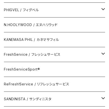
Polo Short Shirt / 半袖ポロシャツ
Wallet & Coincase
PHIGVEL / フィグベル
Card Case
The Permanent / パーマネント
N.HOOLYWOOD / エヌハリウッド
Key Hook
KANEMASA PHIL / カネマサフィル
Room Spray
FreshService / フレッシュサービス
Accessory
FreshServiceSport®
FreshServiceSport®
Eyewear
ReFresh!Service / リフレッシュサービス
ReFresh!Service / リフレッシュサービス
SANDINISTA / サンディニスタ