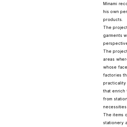
Minami reco
his own pe
products.
The project
garments w
perspective
The project
areas where
whose face
factories 
practicalit
that enrich
from statio
necessities
The items 
stationery 