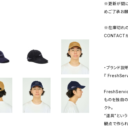
※更新が間に
めご了承お願
※在庫切れ
CONTAC
・ブランド説
『 FreshS
FreshSe
ものを独自の
クト。
“道具”とい
観点で作られ