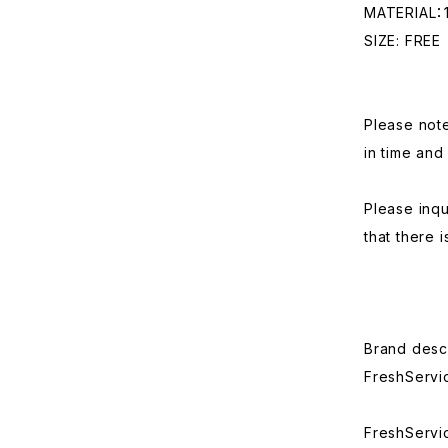
MATERIAL
SIZE: FREE
Please note
in time and 
Please inq
that there i
Brand descr
FreshServi
FreshServic