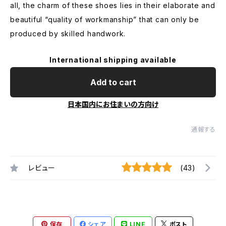
all, the charm of these shoes lies in their elaborate and
beautiful “quality of workmanship” that can only be
produced by skilled handwork.
International shipping available
Add to cart
日本国内にお住まいの方向け
通報する
レビュー
(43)
保存
シェア
LINE
ポスト