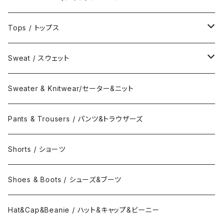
Jacket / ジャケット
Tops / トップス
Coat / コート
Shirts / シャツ
Sweat / スウェット
Collar Long Shirt / 襟付き長袖シャツ
T-Shirts / Tシャツ
Crew Neck Sweat /クルーネックスウェット
Sweater & Knitwear/セーター&ニット
Collar Short Shirt / 襟付き半袖シャツ
Long Sleeve Tee / 長袖Tシャツ
Turtle Neck Sweat/タートルネックスウェット
Pants & Trousers / パンツ&トラウザーズ
Band Collar Shirt/長袖バンドカラーシャツ
Short Sleeve Tee / 半袖Tシャツ
Hood Sweat / フードスウェット
Shorts / ショーツ
Band Collar Shirt/半袖バンドカラーシャツ
Border Long Sleeve Tee/長袖Tシャツ
Shoes & Boots / シューズ&ブーツ
No Collar Long Shirt/襟なし長袖シャツ
Border Short Sleeve Tee/半袖Tシャツ
Hat&Cap&Beanie / ハット&キャップ&ビーニー