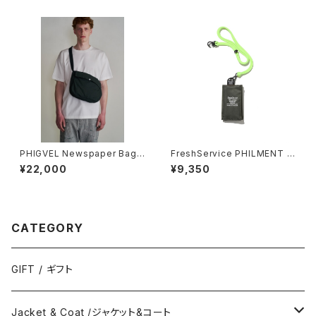
PHIGVEL Newspaper Bag
FreshService PHILMENT F
(Small)
S TF WALLET
¥22,000
¥9,350
CATEGORY
GIFT / ギフト
Jacket & Coat /ジャケット&コート