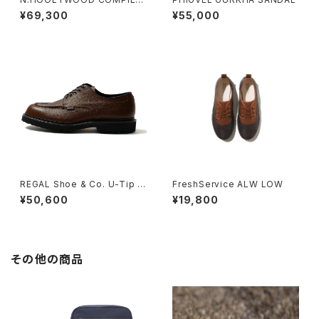
× General Scale.
¥69,300
¥55,000
REGAL Shoe & Co. U-Tip G
FreshService ALW LOW
TX_Black Embossed SCDR
¥50,600
¥19,800
831S DF
その他の商品