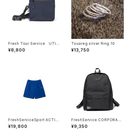
Fresh Tour Service UTILI
Touareg silver Ring 10
TY SLING BAG
¥8,800
¥13,750
FreshServiceSport ACTIVE
FreshService CORPORATE
DRY MESH TRAINING SHO
DAYPACK 28L
¥19,800
¥9,350
RTS