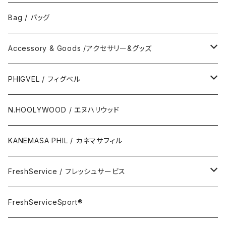
No Collar Shor Shirt/襟なし半袖シャツ
Tank top/タンクトップ
Bag / バッグ
Polo Long Shirt / 長袖ポロシャツ
Accessory & Goods /アクセサリー&グッズ
Polo Short Shirt / 半袖ポロシャツ
Wallet & Coincase
PHIGVEL / フィグベル
Card Case
The Permanent / パーマネント
N.HOOLYWOOD / エヌハリウッド
Key Hook
KANEMASA PHIL / カネマサフィル
Room Spray
FreshService / フレッシュサービス
Accessory
FreshServiceSport®
FreshServiceSport®