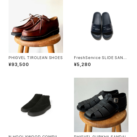
PHIGVEL TIROLEAN SHOES
FreshService SLIDE SAND
AL
¥93,500
¥5,280
N.HOOLYWOOD COMPILE
PHIGVEL GURKHA SANDAL