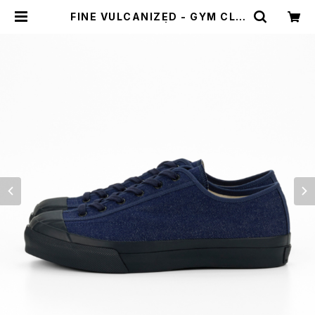
FINE VULCANIZED - GYM CLA
SSIC 10 DENIM | HUMAN and
THINGS