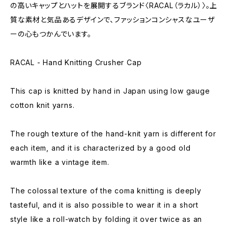
の高いキャップとハットを展開するブランド〈RACAL（ラカル）〉。上
質な素材と気品あるデザインで、ファッションコンシャスなユーザ
ーの心もつかんでいます。
RACAL - Hand Knitting Crusher Cap
This cap is knitted by hand in Japan using low gauge
cotton knit yarns.
The rough texture of the hand-knit yarn is different for
each item, and it is characterized by a good old
warmth like a vintage item.
The colossal texture of the coma knitting is deeply
tasteful, and it is also possible to wear it in a short
style like a roll-watch by folding it over twice as an