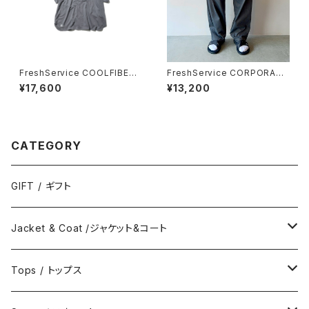
FreshService COOLFIBER
FreshService CORPORATE
OPEN COLLAR S/S SHIRT
EASY PANTS
¥17,600
¥13,200
CATEGORY
GIFT / ギフト
Jacket & Coat /ジャケット&コート
Jacket / ジャケット
Tops / トップス