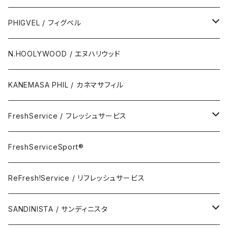
Polo Short Shirt / 半袖ポロシャツ
Wallet & Coincase
PHIGVEL / フィグベル
Card Case
The Permanent / パーマネント
N.HOOLYWOOD / エヌハリウッド
Key Hook
KANEMASA PHIL / カネマサフィル
Room Spray
FreshService / フレッシュサービス
Accessory
FreshServiceSport®
FreshServiceSport®
Eyewear
ReFresh!Service / リフレッシュサービス
ReFresh!Service / リフレッシュサービス
SANDINISTA / サンディニスタ