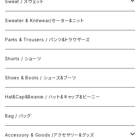
Coat / コート
Shirts / シャツ
Sweat / スウェット
Collar Long Shirt / 襟付き長袖シャツ
T-Shirts / Tシャツ
Crew Neck Sweat /クルーネックスウェット
Sweater & Knitwear/セーター&ニット
Collar Short Shirt / 襟付き半袖シャツ
Long Sleeve Tee / 長袖Tシャツ
Turtle Neck Sweat/タートルネックスウェット
Pants & Trousers / パンツ&トラウザーズ
Band Collar Shirt/長袖バンドカラーシャツ
Short Sleeve Tee / 半袖Tシャツ
Hood Sweat / フードスウェット
Shorts / ショーツ
Band Collar Shirt/半袖バンドカラーシャツ
Border Long Sleeve Tee/長袖Tシャツ
Shoes & Boots / シューズ&ブーツ
No Collar Long Shirt/襟なし長袖シャツ
Border Short Sleeve Tee/半袖Tシャツ
Hat&Cap&Beanie / ハット&キャップ&ビーニー
No Collar Shor Shirt/襟なし半袖シャツ
Tank top/タンクトップ
Bag / バッグ
Polo Long Shirt / 長袖ポロシャツ
Accessory & Goods /アクセサリー&グッズ