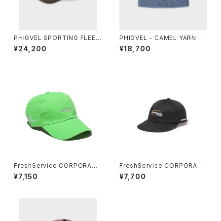
PHIGVEL SPORTING FLEEC
PHIGVEL - CAMEL YARN B
E CAP
ONBON WATCH CAP
¥24,200
¥18,700
FreshService CORPORATE
FreshService CORPORATE
CAP
UNIFORM CAP “DISPATCH”
¥7,150
¥7,700