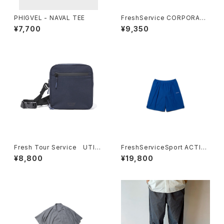
PHIGVEL - NAVAL TEE
FreshService CORPORATE
DECK SHOES
¥7,700
¥9,350
Fresh Tour Service UTILI
FreshServiceSport ACTIVE
TY SLING BAG
DRY MESH TRAINING SHO
¥8,800
¥19,800
RTS