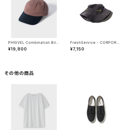
PHIGVEL Combination Bill
FreshService - CORPORAT
Cap
E CORDUROY HAT
¥19,800
¥7,150
その他の商品