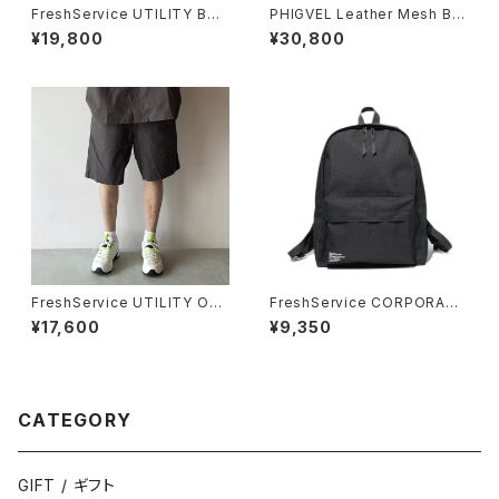
FreshService UTILITY BAK
PHIGVEL Leather Mesh Bel
ER PANTS
t
¥19,800
¥30,800
FreshService UTILITY OVE
FreshService CORPORATE
R SHORTS
DAYPACK 28L
¥17,600
¥9,350
CATEGORY
GIFT / ギフト