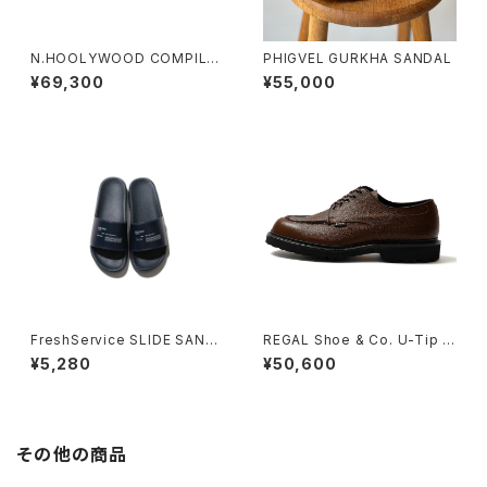
N.HOOLYWOOD COMPILE
PHIGVEL GURKHA SANDAL
× General Scale.
¥69,300
¥55,000
FreshService SLIDE SAND
REGAL Shoe & Co. U-Tip G
AL
TX_Black Embossed SCDR
¥5,280
¥50,600
831S DF
その他の商品