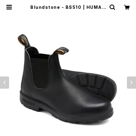
Blundstone - BS510 | HUMAN
and THINGS