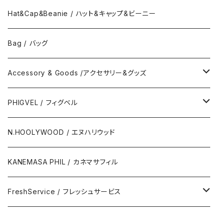
No Collar Long Shirt/襟なし長袖シャツ
Border Short Sleeve Tee/半袖Tシャツ
Hat&Cap&Beanie / ハット&キャップ&ビーニー
No Collar Shor Shirt/襟なし半袖シャツ
Tank top/タンクトップ
Bag / バッグ
Polo Long Shirt / 長袖ポロシャツ
Accessory & Goods /アクセサリー&グッズ
Polo Short Shirt / 半袖ポロシャツ
Wallet & Coincase
PHIGVEL / フィグベル
Card Case
The Permanent / パーマネント
N.HOOLYWOOD / エヌハリウッド
Key Hook
KANEMASA PHIL / カネマサフィル
Room Spray
FreshService / フレッシュサービス