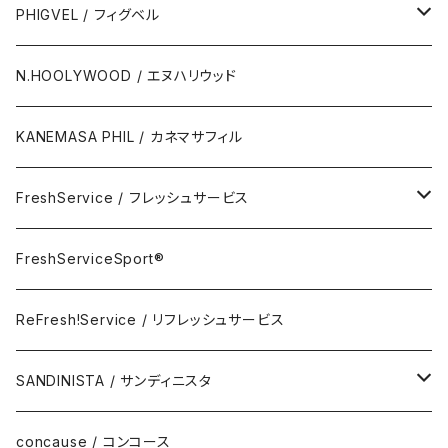
Wallet & Coincase
PHIGVEL / フィグベル
Card Case
The Permanent / パーマネント
N.HOOLYWOOD / エヌハリウッド
Key Hook
KANEMASA PHIL / カネマサフィル
Room Spray
FreshService / フレッシュサービス
Accessory
FreshServiceSport®
FreshServiceSport®
Eyewear
ReFresh!Service / リフレッシュサービス
ReFresh!Service / リフレッシュサービス
SANDINISTA / サンディニスタ
DAILY STANDARD
concause / コンコース