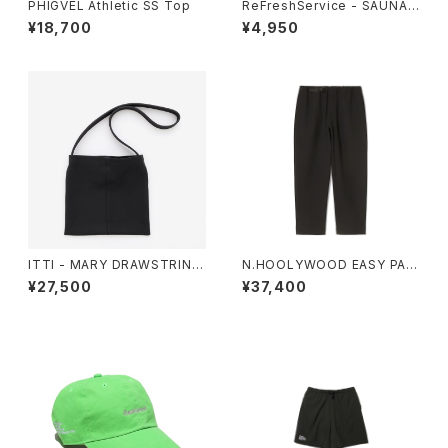
PHIGVEL Athletic SS Top
ReFreshService - SAUNA
KNAPSACK
¥18,700
¥4,950
ITTI - MARY DRAWSTRING
N.HOOLYWOOD EASY PAN
S POUCH - PM
TS
¥27,500
¥37,400