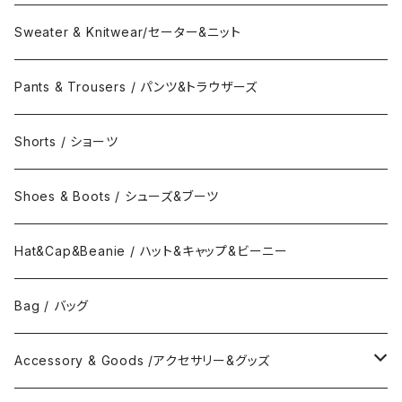
Collar Long Shirt / 襟付き長袖シャツ
T-Shirts / Tシャツ
Crew Neck Sweat /クルーネックスウェット
Sweater & Knitwear/セーター&ニット
Collar Short Shirt / 襟付き半袖シャツ
Long Sleeve Tee / 長袖Tシャツ
Turtle Neck Sweat/タートルネックスウェット
Pants & Trousers / パンツ&トラウザーズ
Band Collar Shirt/長袖バンドカラーシャツ
Short Sleeve Tee / 半袖Tシャツ
Hood Sweat / フードスウェット
Shorts / ショーツ
Band Collar Shirt/半袖バンドカラーシャツ
Border Long Sleeve Tee/長袖Tシャツ
Shoes & Boots / シューズ&ブーツ
No Collar Long Shirt/襟なし長袖シャツ
Border Short Sleeve Tee/半袖Tシャツ
Hat&Cap&Beanie / ハット&キャップ&ビーニー
No Collar Shor Shirt/襟なし半袖シャツ
Tank top/タンクトップ
Bag / バッグ
Polo Long Shirt / 長袖ポロシャツ
Accessory & Goods /アクセサリー&グッズ
Polo Short Shirt / 半袖ポロシャツ