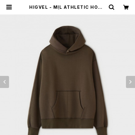
HIGVEL - MIL ATHLETIC HOOD
ED SWEAT | HUMAN and THIN
GS