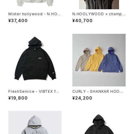
Mister hollywood - N.HOO
N.HOOLYWOOD × champi
LYWOOD × Champion SNA
on “NEW WEAVE” ZIP UP H
¥37,400
¥40,700
P HOODIE SWEATSHIRT
OODIE
FreshService - VIBTEX for
CURLY - SHANKAR HOODE
FreshService SWEAT PULL
D ZIP P/O
¥19,800
¥24,200
HOODIE