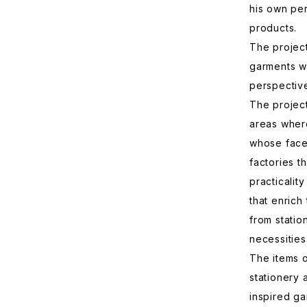
his own pe
products.
The project
garments w
perspective
The project
areas where
whose face
factories 
practicalit
that enrich
from statio
necessities
The items 
stationery 
inspired ga