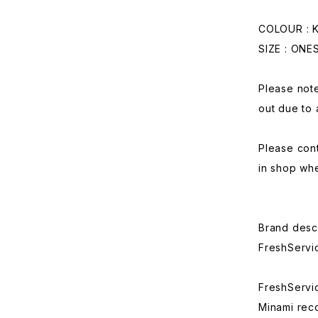
COLOUR : 
SIZE : ONE
Please note
out due to 
Please con
in shop whe
Brand descr
FreshServi
FreshServic
Minami reco