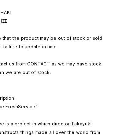
KHAKI
SIZE
 that the product may be out of stock or sold
a failure to update in time.
tact us from CONTACT as we may have stock
n we are out of stock.
iption.
ce FreshService"
e is a project in which director Takayuki
nstructs things made all over the world from