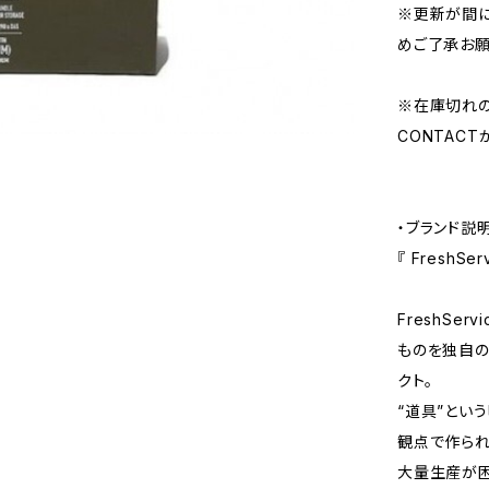
※更新が間に
めご了承お願
※在庫切れ
CONTAC
・ブランド説
『 FreshS
FreshSe
ものを独自の
クト。
“道具”とい
観点で作られ
大量生産が