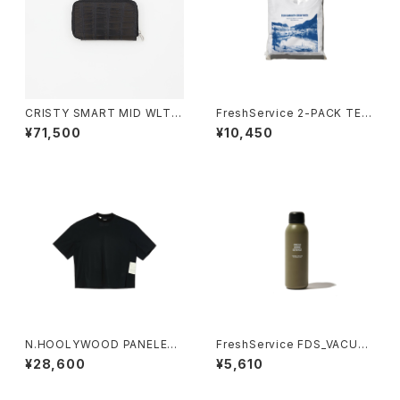
CRISTY SMART MID WLT .
FreshService 2-PACK TEC
5 / CROCO
H SMOOTH CREW NECK
¥71,500
¥10,450
N.HOOLYWOOD PANELED
FreshService FDS_VACUU
T-SHIRT
M FLASK STEM
¥28,600
¥5,610