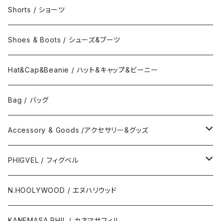
Band Collar Shirt/長袖バンドカラーシャツ
Short Sleeve Tee / 半袖Tシャツ
Hood Sweat / フードスウェット
Shorts / ショーツ
Band Collar Shirt/半袖バンドカラーシャツ
Border Long Sleeve Tee/長袖Tシャツ
Shoes & Boots / シューズ&ブーツ
No Collar Long Shirt/襟なし長袖シャツ
Border Short Sleeve Tee/半袖Tシャツ
Hat&Cap&Beanie / ハット&キャップ&ビーニー
No Collar Shor Shirt/襟なし半袖シャツ
Tank top/タンクトップ
Bag / バッグ
Polo Long Shirt / 長袖ポロシャツ
Accessory & Goods /アクセサリー&グッズ
Polo Short Shirt / 半袖ポロシャツ
Wallet & Coincase
PHIGVEL / フィグベル
Card Case
The Permanent / パーマネント
N.HOOLYWOOD / エヌハリウッド
Key Hook
KANEMASA PHIL / カネマサフィル