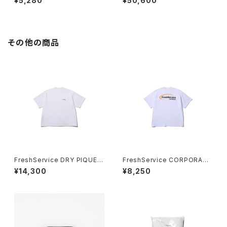
¥5,280
¥50,600
831S DF
その他の商品
FreshService DRY PIQUE J
FreshService CORPORATE
ERSEY CREW NECK "DISPA
PRINTED S/S TEE “DISPAT
¥14,300
¥8,250
TCH"
CH”