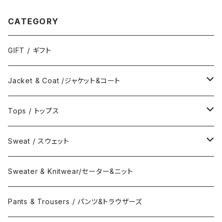
CATEGORY
GIFT / ギフト
Jacket & Coat /ジャケット&コート
Jacket / ジャケット
Tops / トップス
Coat / コート
Shirts / シャツ
Sweat / スウェット
Collar Long Shirt / 襟付き長袖シャツ
T-Shirts / Tシャツ
Crew Neck Sweat /クルーネックスウェット
Sweater & Knitwear/セーター&ニット
Collar Short Shirt / 襟付き半袖シャツ
Long Sleeve Tee / 長袖Tシャツ
Turtle Neck Sweat/タートルネックスウェット
Pants & Trousers / パンツ&トラウザーズ