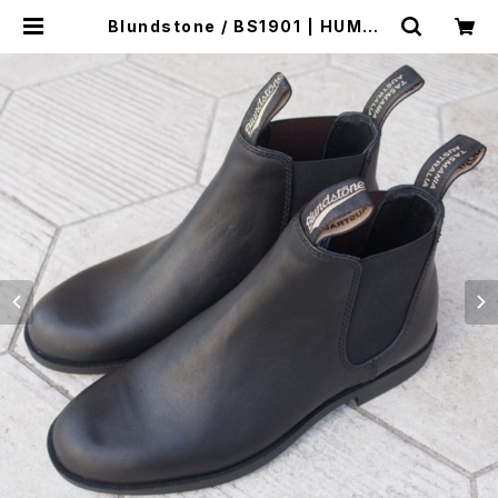
Blundstone / BS1901 | HUMAN
and THINGS