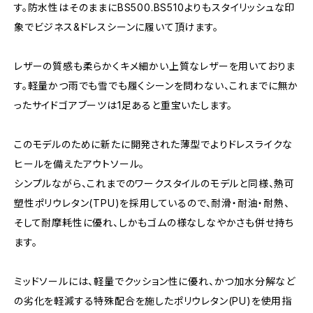
す。防水性はそのままにBS500.BS510よりもスタイリッシュな印
象でビジネス&ドレスシーンに履いて頂けます。
レザーの質感も柔らかくキメ細かい上質なレザーを用いておりま
す。軽量かつ雨でも雪でも履くシーンを問わない、これまでに無か
ったサイドゴアブーツは1足あると重宝いたします。
このモデルのために新たに開発された薄型でよりドレスライクな
ヒールを備えたアウトソール。
シンプルながら、これまでのワークスタイルのモデルと同様、熱可
塑性ポリウレタン(TPU)を採用しているので、耐滑・耐油・耐熱、
そして耐摩耗性に優れ、しかもゴムの様なしなやかさも併せ持ち
ます。
ミッドソールには、軽量でクッション性に優れ、かつ加水分解など
の劣化を軽減する特殊配合を施したポリウレタン(PU)を使用指