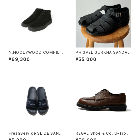
N.HOOLYWOOD COMPILE
PHIGVEL GURKHA SANDAL
× General Scale.
¥69,300
¥55,000
FreshService SLIDE SAND
REGAL Shoe & Co. U-Tip G
AL
TX_Black Embossed SCDR