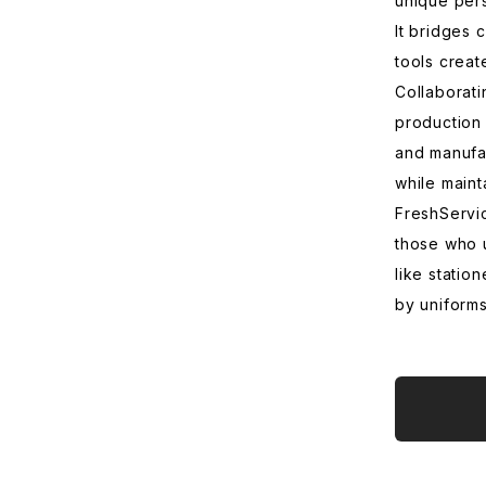
unique per
It bridges 
tools creat
Collaborat
production 
and manufa
while mainta
FreshServic
those who u
like station
by uniform