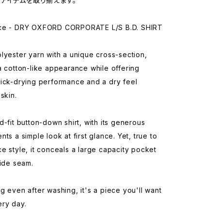
アイテムを取り揃えます。
ce - DRY OXFORD CORPORATE L/S B.D. SHIRT
lyester yarn with a unique cross-section,
a cotton-like appearance while offering
uick-drying performance and a dry feel
skin.
d-fit button-down shirt, with its generous
nts a simple look at first glance. Yet, true to
e style, it conceals a large capacity pocket
side seam.
g even after washing, it's a piece you'll want
ery day.