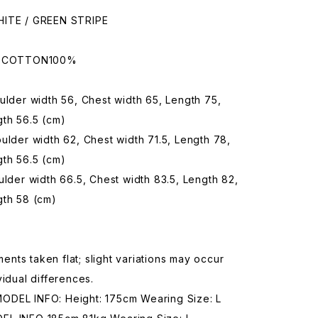
HITE / GREEN STRIPE
: COTTON100%
ulder width 56, Chest width 65, Length 75,
gth 56.5 (cm)
ulder width 62, Chest width 71.5, Length 78,
gth 56.5 (cm)
ulder width 66.5, Chest width 83.5, Length 82,
gth 58 (cm)
ts taken flat; slight variations may occur
vidual differences.
DEL INFO: Height: 175cm Wearing Size: L