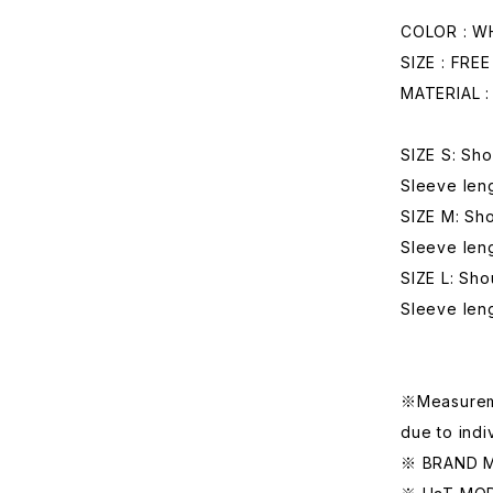
COLOR : W
SIZE : FREE
MATERIAL 
SIZE S: Sho
Sleeve len
SIZE M: Sho
Sleeve len
SIZE L: Sho
Sleeve len
※Measuremen
due to indi
※ BRAND MO