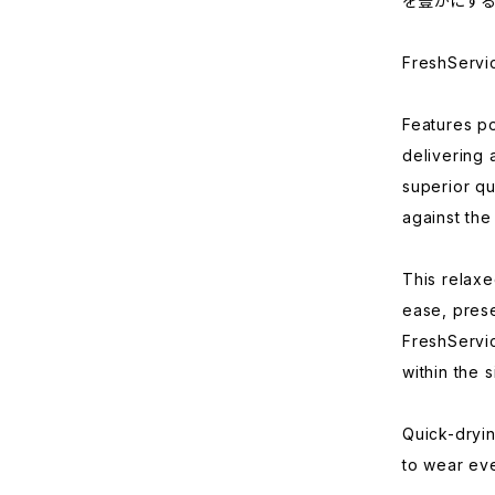
を豊かにする
FreshServi
Features po
delivering 
superior q
against the 
This relaxe
ease, prese
FreshServic
within the 
Quick-dryin
to wear ev