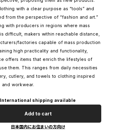
spective, proposing them as new products.
clothing with a clear purpose as “tools” and
ed from the perspective of “fashion and art.”
ing with producers in regions where mass
is difficult, makers within reachable distance,
cturers/factories capable of mass production
ining high practicality and functionality,
e offers items that enrich the lifestyles of
se them. This ranges from daily necessities
ery, cutlery, and towels to clothing inspired
s and workwear.
International shipping available
Add to cart
日本国内にお住まいの方向け