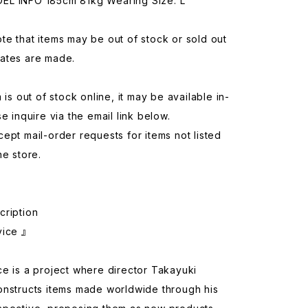
L INFO 185cm 81kg Wearing Size: L
e that items may be out of stock or sold out
ates are made.
 is out of stock online, it may be available in-
se inquire via the email link below.
ept mail-order requests for items not listed
ne store.
cription
vice 』
e is a project where director Takayuki
onstructs items made worldwide through his