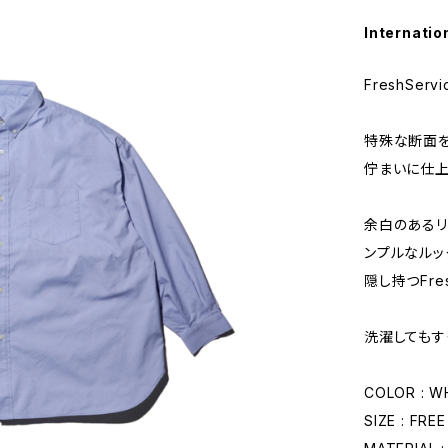
Internatio
FreshServi
特殊な断面を
佇まいに仕上
余白のあるリ
ンプルなルッ
隠し持つFre
洗濯してもす
COLOR : W
SIZE : FREE