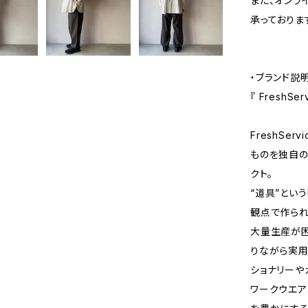
また、オンラ
承っておりま
・ブランド説
『 FreshS
FreshSe
ものを独自の
クト。
“道具”とい
観点で作られ
大量生産が
りながら実用
ショナリーや
ワークウエア