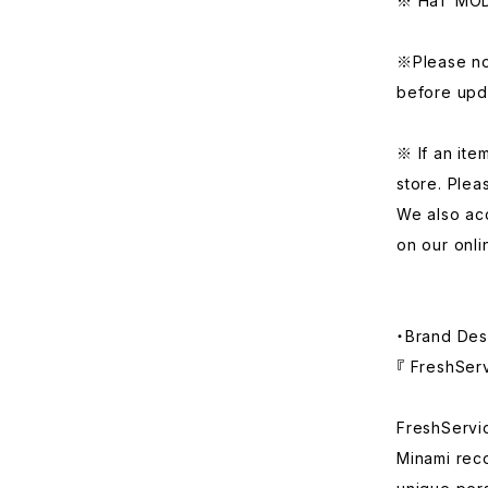
※ HaT MODE
※Please not
before upd
※ If an item
store. Plea
We also acc
on our onli
・Brand Des
『 FreshSer
FreshServic
Minami rec