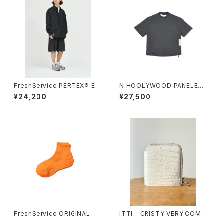
FreshService PERTEX® EQ
N.HOOLYWOOD PANELED
UILIBRIUM EASY SHORTS
T-SHIRT
¥24,200
¥27,500
FreshService ORIGINAL 3-
ITTI - CRISTY VERY COMP
PACK SHORT SOCKS
ACT WLT.5 /HIMALAYA