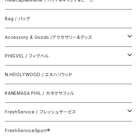
No Collar Shor Shirt/襟なし半袖シャツ
Tank top/タンクトップ
Bag / バッグ
Polo Long Shirt / 長袖ポロシャツ
Accessory & Goods /アクセサリー&グッズ
Polo Short Shirt / 半袖ポロシャツ
Wallet & Coincase
PHIGVEL / フィグベル
Card Case
The Permanent / パーマネント
N.HOOLYWOOD / エヌハリウッド
Key Hook
KANEMASA PHIL / カネマサフィル
Room Spray
FreshService / フレッシュサービス
Accessory
FreshServiceSport®
FreshServiceSport®