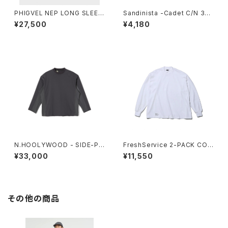
PHIGVEL NEP LONG SLEEV
Sandinista -Cadet C/N 3-Q
E TOP
-S Tee
¥27,500
¥4,180
N.HOOLYWOOD - SIDE-PA
FreshService 2-PACK COP
NEL LONG SLEEVE
ORATE L/S TEE
¥33,000
¥11,550
その他の商品