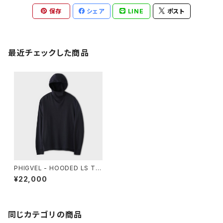
保存
シェア
LINE
ポスト
最近チェックした商品
PHIGVEL - HOODED LS TO
P
¥22,000
同じカテゴリの商品