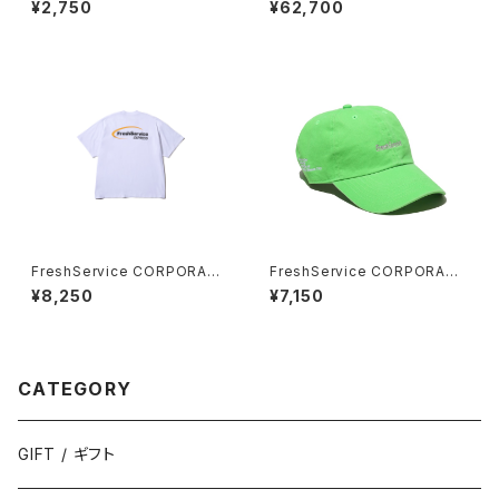
¥2,750
¥62,700
FreshService CORPORATE
FreshService CORPORATE
PRINTED S/S TEE “DISPAT
CAP
¥8,250
¥7,150
CH”
CATEGORY
GIFT / ギフト