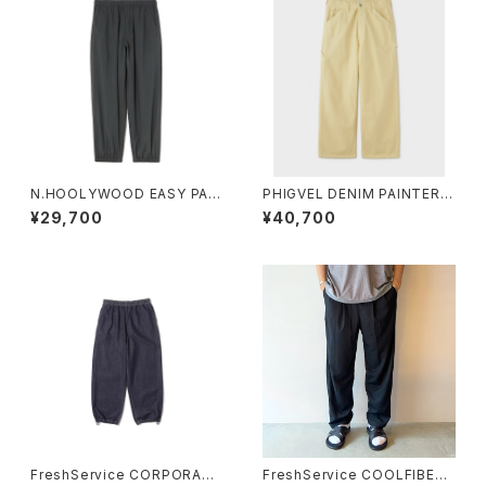
N.HOOLYWOOD EASY PAN
PHIGVEL DENIM PAINTER T
TS
ROUSERS
¥29,700
¥40,700
FreshService CORPORATE
FreshService COOLFIBER