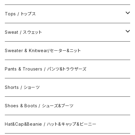
Jacket / ジャケット
Tops / トップス
Coat / コート
Shirts / シャツ
Sweat / スウェット
Collar Long Shirt / 襟付き長袖シャツ
T-Shirts / Tシャツ
Crew Neck Sweat /クルーネックスウェット
Sweater & Knitwear/セーター&ニット
Collar Short Shirt / 襟付き半袖シャツ
Long Sleeve Tee / 長袖Tシャツ
Turtle Neck Sweat/タートルネックスウェット
Pants & Trousers / パンツ&トラウザーズ
Band Collar Shirt/長袖バンドカラーシャツ
Short Sleeve Tee / 半袖Tシャツ
Hood Sweat / フードスウェット
Shorts / ショーツ
Band Collar Shirt/半袖バンドカラーシャツ
Border Long Sleeve Tee/長袖Tシャツ
Shoes & Boots / シューズ&ブーツ
No Collar Long Shirt/襟なし長袖シャツ
Border Short Sleeve Tee/半袖Tシャツ
Hat&Cap&Beanie / ハット&キャップ&ビーニー