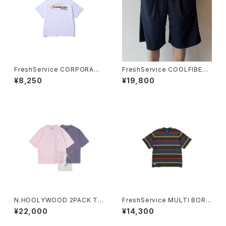
FreshService CORPORATE
FreshService COOLFIBER
PRINTED S/S TEE “DISPAT
TWO TUCK EASY SHORTS
¥8,250
¥19,800
CH”
N.HOOLYWOOD 2PACK T-
FreshService MULTI BORD
SHIRT
ER S/S TEE
¥22,000
¥14,300