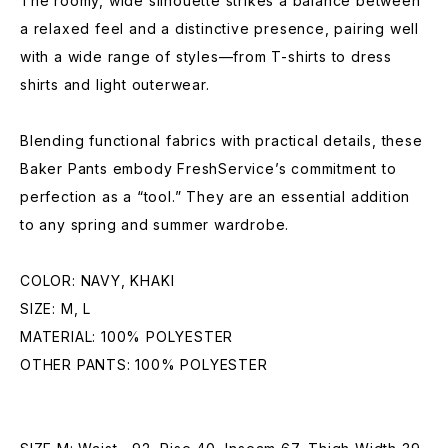
The roomy, wide silhouette strikes a balance between
a relaxed feel and a distinctive presence, pairing well
with a wide range of styles—from T-shirts to dress
shirts and light outerwear.
Blending functional fabrics with practical details, these
Baker Pants embody FreshService’s commitment to
perfection as a “tool.” They are an essential addition
to any spring and summer wardrobe.
COLOR: NAVY, KHAKI
SIZE: M, L
MATERIAL: 100% POLYESTER
OTHER PANTS: 100% POLYESTER