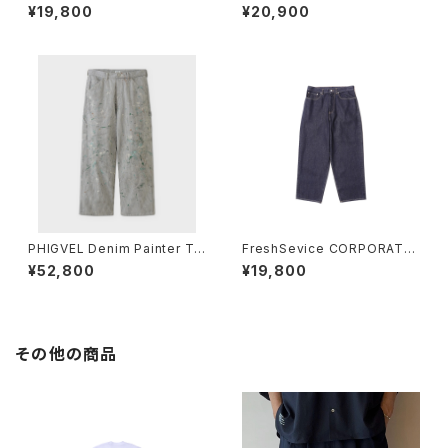
DENIM EASY PANTS(ONE
TWO TUCK EASY PANTS
¥19,800
¥20,900
WASH)
PHIGVEL Denim Painter Tr
FreshSevice CORPORATE
ousers
DENIM FIVE POCKET PANT
¥52,800
¥19,800
S
その他の商品