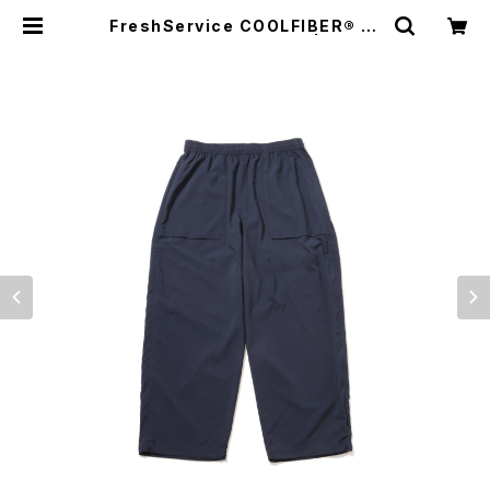
FreshService COOLFIBER® RI
PSTOP BAKER PANTS | HUMA
N and THINGS