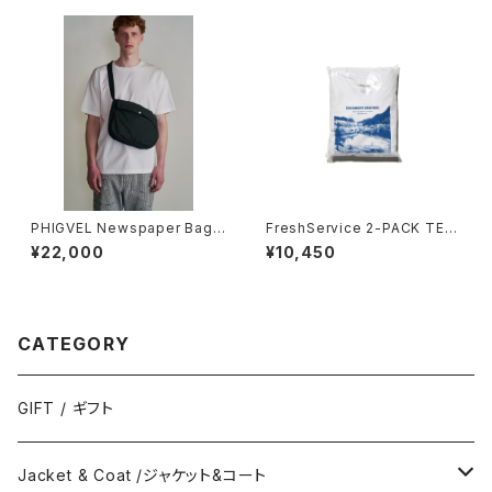
PHIGVEL Newspaper Bag
FreshService 2-PACK TEC
(Small)
H SMOOTH CREW NECK
¥22,000
¥10,450
CATEGORY
GIFT / ギフト
Jacket & Coat /ジャケット&コート