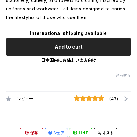
stationery, cutlery, and towels to clothing inspired by
uniforms and workwear—all items designed to enrich
the lifestyles of those who use them.
International shipping available
Add to cart
日本国内にお住まいの方向け
通報する
レビュー
(43)
保存
シェア
LINE
ポスト