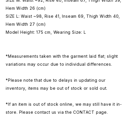
SIZE M: Waist ~92, Rise 40, Inseam 67, Thigh Width 39,
Hem Width 26 (cm)
SIZE L: Waist ~98, Rise 41, Inseam 69, Thigh Width 40,
Hem Width 27 (cm)
Model Height: 175 cm, Wearing Size: L
*Measurements taken with the garment laid flat; slight
variations may occur due to individual differences.
*Please note that due to delays in updating our
inventory, items may be out of stock or sold out.
*If an item is out of stock online, we may still have it in-
store. Please contact us via the CONTACT page.