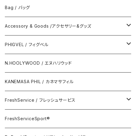
No Collar Shor Shirt/襟なし半袖シャツ
Tank top/タンクトップ
Bag / バッグ
Polo Long Shirt / 長袖ポロシャツ
Accessory & Goods /アクセサリー&グッズ
Polo Short Shirt / 半袖ポロシャツ
Wallet & Coincase
PHIGVEL / フィグベル
Card Case
The Permanent / パーマネント
N.HOOLYWOOD / エヌハリウッド
Key Hook
KANEMASA PHIL / カネマサフィル
Room Spray
FreshService / フレッシュサービス
Accessory
FreshServiceSport®
FreshServiceSport®