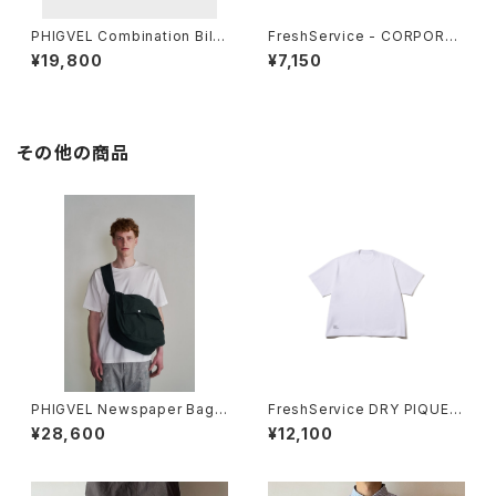
PHIGVEL Combination Bill
FreshService - CORPORAT
Cap
E CORDUROY HAT
¥19,800
¥7,150
その他の商品
PHIGVEL Newspaper Bag
FreshService DRY PIQUE J
(Large)
ERSEY CREW NECK TEE
¥28,600
¥12,100