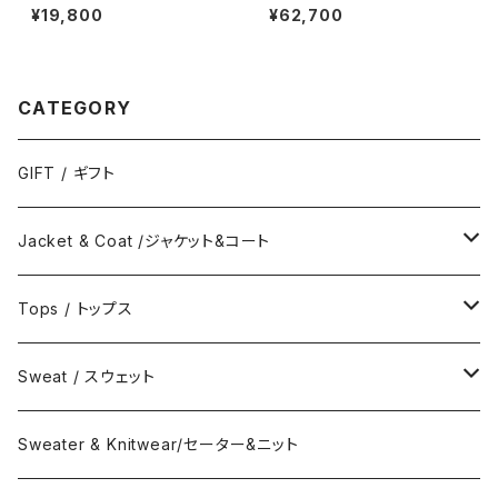
OPEN COLLAR L/S SHIRT
ACT WLT.5 /HIMALAYA
¥19,800
¥62,700
CATEGORY
GIFT / ギフト
Jacket & Coat /ジャケット&コート
Jacket / ジャケット
Tops / トップス
Coat / コート
Shirts / シャツ
Sweat / スウェット
Collar Long Shirt / 襟付き長袖シャツ
T-Shirts / Tシャツ
Crew Neck Sweat /クルーネックスウェット
Sweater & Knitwear/セーター&ニット