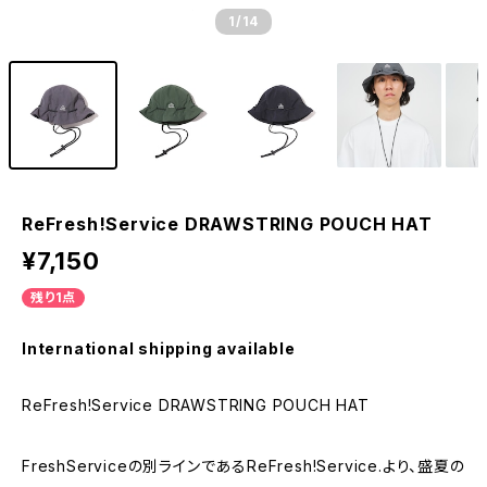
1
/14
ReFresh!Service DRAWSTRING POUCH HAT
¥7,150
残り1点
International shipping available
ReFresh!Service DRAWSTRING POUCH HAT
FreshServiceの別ラインであるReFresh!Service.より、盛夏の