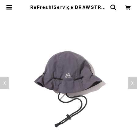
ReFresh!Service DRAWSTRIN
G POUCH HAT | HUMAN and T
HINGS