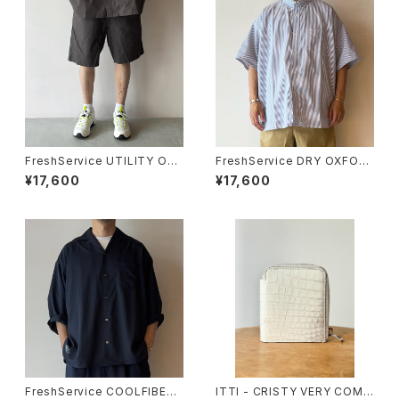
FreshService UTILITY OVE
FreshService DRY OXFOR
R SHORTS
D CORPORATE S/S B.D SHI
¥17,600
¥17,600
RT
FreshService COOLFIBER
ITTI - CRISTY VERY COMP