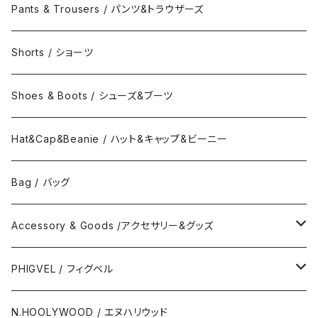
Collar Short Shirt / 襟付き半袖シャツ
Long Sleeve Tee / 長袖Tシャツ
Turtle Neck Sweat/タートルネックスウェット
Pants & Trousers / パンツ&トラウザーズ
Band Collar Shirt/長袖バンドカラーシャツ
Short Sleeve Tee / 半袖Tシャツ
Hood Sweat / フードスウェット
Shorts / ショーツ
Band Collar Shirt/半袖バンドカラーシャツ
Border Long Sleeve Tee/長袖Tシャツ
Shoes & Boots / シューズ&ブーツ
No Collar Long Shirt/襟なし長袖シャツ
Border Short Sleeve Tee/半袖Tシャツ
Hat&Cap&Beanie / ハット&キャップ&ビーニー
No Collar Shor Shirt/襟なし半袖シャツ
Tank top/タンクトップ
Bag / バッグ
Polo Long Shirt / 長袖ポロシャツ
Accessory & Goods /アクセサリー&グッズ
Polo Short Shirt / 半袖ポロシャツ
Wallet & Coincase
PHIGVEL / フィグベル
Card Case
The Permanent / パーマネント
N.HOOLYWOOD / エヌハリウッド