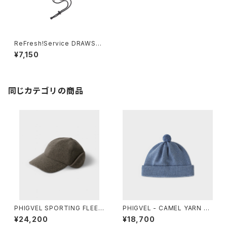
ReFresh!Service DRAWST
RING POUCH HAT
¥7,150
同じカテゴリの商品
PHIGVEL SPORTING FLEEC
PHIGVEL - CAMEL YARN B
E CAP
ONBON WATCH CAP
¥24,200
¥18,700