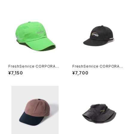
FreshService CORPORATE
FreshService CORPORATE
CAP
UNIFORM CAP “DISPATCH”
¥7,150
¥7,700