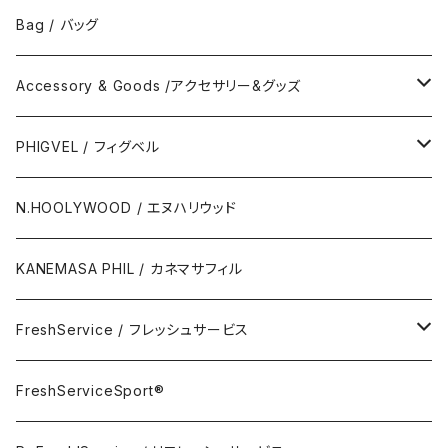
No Collar Shor Shirt/襟なし半袖シャツ
Tank top/タンクトップ
Bag / バッグ
Polo Long Shirt / 長袖ポロシャツ
Accessory & Goods /アクセサリー&グッズ
Polo Short Shirt / 半袖ポロシャツ
Wallet & Coincase
PHIGVEL / フィグベル
Card Case
The Permanent / パーマネント
N.HOOLYWOOD / エヌハリウッド
Key Hook
KANEMASA PHIL / カネマサフィル
Room Spray
FreshService / フレッシュサービス
Accessory
FreshServiceSport®
FreshServiceSport®