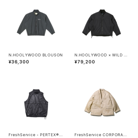
N.HOOLYWOOD BLOUSON
N.HOOLYWOOD × WILD T
HINGS REVERSIBLE OVERS
¥36,300
¥79,200
HIRT
FreshService - PERTEX® R
FreshService CORPORATE