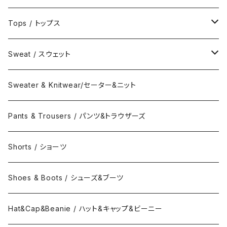
Jacket / ジャケット
Tops / トップス
Coat / コート
Shirts / シャツ
Sweat / スウェット
Collar Long Shirt / 襟付き長袖シャツ
T-Shirts / Tシャツ
Crew Neck Sweat /クルーネックスウェット
Sweater & Knitwear/セーター&ニット
Collar Short Shirt / 襟付き半袖シャツ
Long Sleeve Tee / 長袖Tシャツ
Turtle Neck Sweat/タートルネックスウェット
Pants & Trousers / パンツ&トラウザーズ
Band Collar Shirt/長袖バンドカラーシャツ
Short Sleeve Tee / 半袖Tシャツ
Hood Sweat / フードスウェット
Shorts / ショーツ
Band Collar Shirt/半袖バンドカラーシャツ
Border Long Sleeve Tee/長袖Tシャツ
Shoes & Boots / シューズ&ブーツ
No Collar Long Shirt/襟なし長袖シャツ
Border Short Sleeve Tee/半袖Tシャツ
Hat&Cap&Beanie / ハット&キャップ&ビーニー