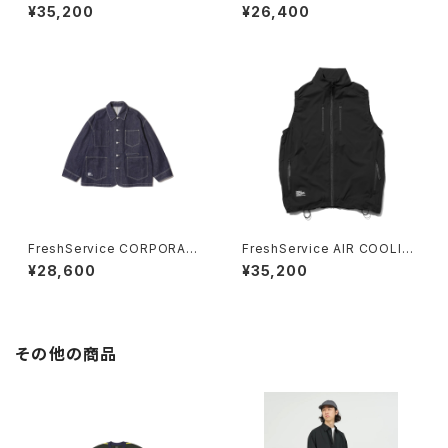
EISSUE PULLOVER VEST
CHINO JACKET
¥35,200
¥26,400
FreshService CORPORATE
FreshService AIR COOLIN
DENIM ENGINEER JACKET
G VEST_Ver.2.0
¥28,600
¥35,200
(ONE WASH)
その他の商品