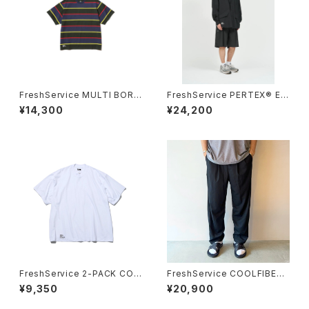
FreshService MULTI BORD
FreshService PERTEX® EQ
ER S/S TEE
UILIBRIUM EASY SHORTS
¥14,300
¥24,200
FreshService 2-PACK COR
FreshService COOLFIBER
PORATE S/S TEE
TWO TUCK EASY PANTS
¥9,350
¥20,900