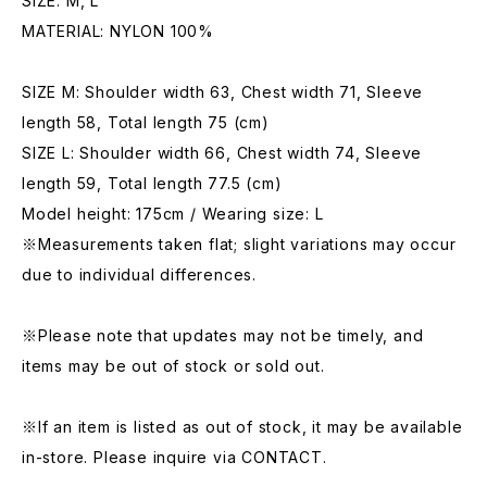
SIZE: M, L
MATERIAL: NYLON 100%
SIZE M: Shoulder width 63, Chest width 71, Sleeve
length 58, Total length 75 (cm)
SIZE L: Shoulder width 66, Chest width 74, Sleeve
length 59, Total length 77.5 (cm)
Model height: 175cm / Wearing size: L
※Measurements taken flat; slight variations may occur
due to individual differences.
※Please note that updates may not be timely, and
items may be out of stock or sold out.
※If an item is listed as out of stock, it may be available
in-store. Please inquire via CONTACT.