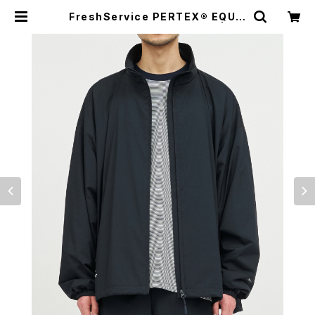
FreshService PERTEX® EQUIL
IBRIUM TRACK BLOUSON | HU
MAN and THINGS