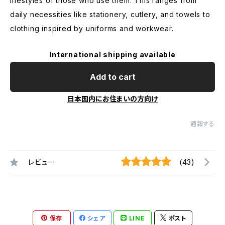
lifestyles of those who use them. This ranges from
daily necessities like stationery, cutlery, and towels to
clothing inspired by uniforms and workwear.
International shipping available
Add to cart
日本国内にお住まいの方向け
通報する
レビュー
(43)
保存
シェア
LINE
ポスト