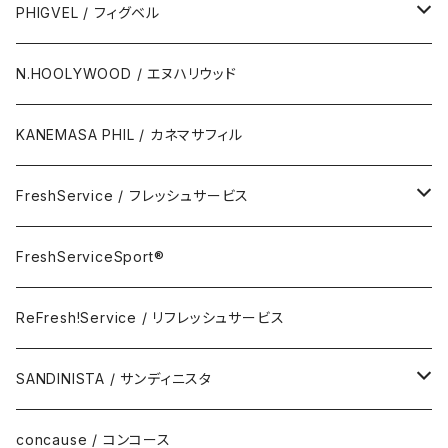
Wallet & Coincase
PHIGVEL / フィグベル
Card Case
The Permanent / パーマネント
N.HOOLYWOOD / エヌハリウッド
Key Hook
KANEMASA PHIL / カネマサフィル
Room Spray
FreshService / フレッシュサービス
Accessory
FreshServiceSport®
FreshServiceSport®
Eyewear
ReFresh!Service / リフレッシュサービス
ReFresh!Service / リフレッシュサービス
SANDINISTA / サンディニスタ
DAILY STANDARD
concause / コンコース