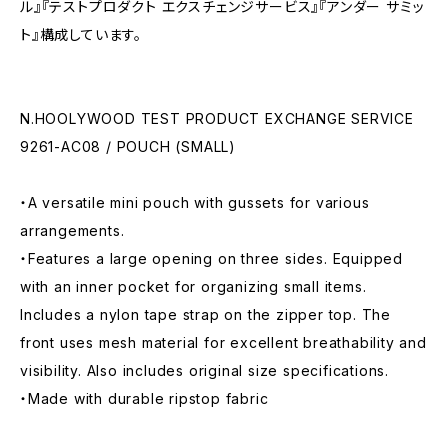
ル』『テストプロダクト エクスチェンジサービス』『アンダー サミッ
ト』構成しています。
N.HOOLYWOOD TEST PRODUCT EXCHANGE SERVICE
9261-AC08 / POUCH (SMALL)
・A versatile mini pouch with gussets for various
arrangements.
・Features a large opening on three sides. Equipped
with an inner pocket for organizing small items.
Includes a nylon tape strap on the zipper top. The
front uses mesh material for excellent breathability and
visibility. Also includes original size specifications.
・Made with durable ripstop fabric