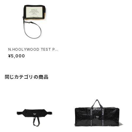
N.HOOLYWOOD TEST PRO
DUCT EXCHANGE SERVICE
¥5,000
9261-AC08 / POUCH (SMA
LL)
同じカテゴリの商品