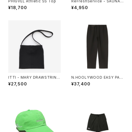
PHIGVEL Athletic SS Top
ReFreshService - SAUNA
KNAPSACK
¥18,700
¥4,950
ITTI - MARY DRAWSTRING
N.HOOLYWOOD EASY PAN
S POUCH - PM
TS
¥27,500
¥37,400