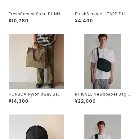
FreshServiceSport RUNNI
FreshService - TARP DUFF
NG SLING BAG
LE BAG
¥10,780
¥4,400
KONBU® Nylon 3way Bag
PHIGVEL Newspaper Bag
- L
(Small)
¥14,300
¥22,000