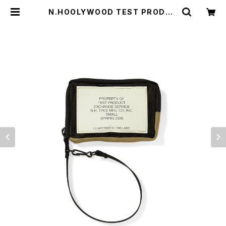
N.HOOLYWOOD TEST PRODUC
T EXCHANGE SERVICE 9261-A
C08 / POUCH (SMALL) | HUMA
N and THINGS