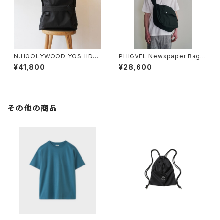
N.HOOLYWOOD YOSHIDA
PHIGVEL Newspaper Bag
鞄 BACKPACK (LARGE)
(Large)
¥41,800
¥28,600
その他の商品