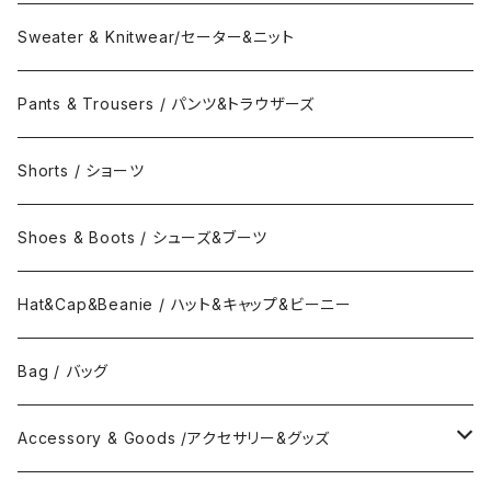
Collar Long Shirt / 襟付き長袖シャツ
T-Shirts / Tシャツ
Crew Neck Sweat /クルーネックスウェット
Sweater & Knitwear/セーター&ニット
Collar Short Shirt / 襟付き半袖シャツ
Long Sleeve Tee / 長袖Tシャツ
Turtle Neck Sweat/タートルネックスウェット
Pants & Trousers / パンツ&トラウザーズ
Band Collar Shirt/長袖バンドカラーシャツ
Short Sleeve Tee / 半袖Tシャツ
Hood Sweat / フードスウェット
Shorts / ショーツ
Band Collar Shirt/半袖バンドカラーシャツ
Border Long Sleeve Tee/長袖Tシャツ
Shoes & Boots / シューズ&ブーツ
No Collar Long Shirt/襟なし長袖シャツ
Border Short Sleeve Tee/半袖Tシャツ
Hat&Cap&Beanie / ハット&キャップ&ビーニー
No Collar Shor Shirt/襟なし半袖シャツ
Tank top/タンクトップ
Bag / バッグ
Polo Long Shirt / 長袖ポロシャツ
Accessory & Goods /アクセサリー&グッズ
Polo Short Shirt / 半袖ポロシャツ