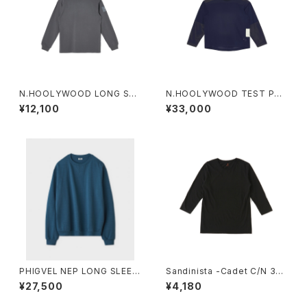
N.HOOLYWOOD LONG SLE
N.HOOLYWOOD TEST PRO
EVE T-SHIRT
DUCT EXCHANGE SERVICE
¥12,100
¥33,000
9261-CS02-011 / REVERSIB
LE LONG SLEEVE T-SHIRT
PHIGVEL NEP LONG SLEEV
Sandinista -Cadet C/N 3-Q
E TOP
-S Tee
¥27,500
¥4,180