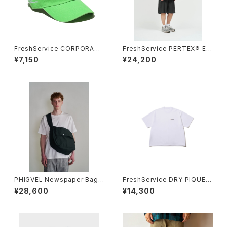
FreshService CORPORATE
FreshService PERTEX® EQ
CAP
UILIBRIUM EASY SHORTS
¥7,150
¥24,200
PHIGVEL Newspaper Bag
FreshService DRY PIQUE J
(Large)
ERSEY CREW NECK "DISPA
¥28,600
¥14,300
TCH"