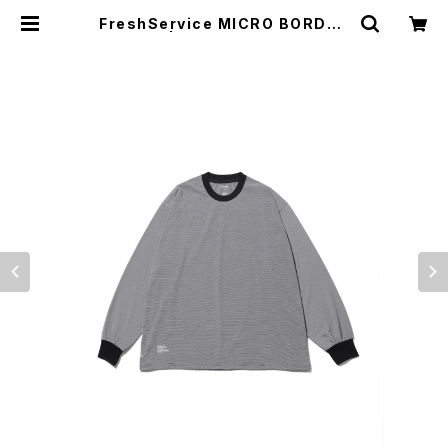
FreshService MICRO BORDER
L/S TEE | HUMAN and THINGS