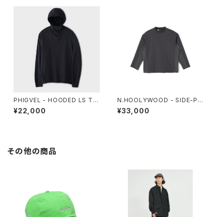
PHIGVEL - HOODED LS TO
N.HOOLYWOOD - SIDE-PA
P
NEL LONG SLEEVE
¥22,000
¥33,000
その他の商品