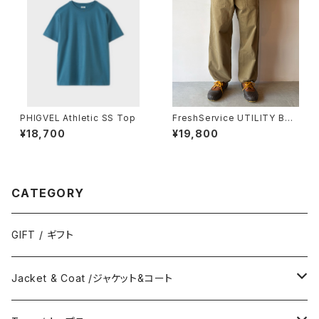
PHIGVEL Athletic SS Top
FreshService UTILITY BAK
ER PANTS
¥18,700
¥19,800
CATEGORY
GIFT / ギフト
Jacket & Coat /ジャケット&コート