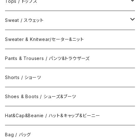
Jacket / ジャケット
Tops / トップス
Coat / コート
Shirts / シャツ
Sweat / スウェット
Collar Long Shirt / 襟付き長袖シャツ
T-Shirts / Tシャツ
Crew Neck Sweat /クルーネックスウェット
Sweater & Knitwear/セーター&ニット
Collar Short Shirt / 襟付き半袖シャツ
Long Sleeve Tee / 長袖Tシャツ
Turtle Neck Sweat/タートルネックスウェット
Pants & Trousers / パンツ&トラウザーズ
Band Collar Shirt/長袖バンドカラーシャツ
Short Sleeve Tee / 半袖Tシャツ
Hood Sweat / フードスウェット
Shorts / ショーツ
Band Collar Shirt/半袖バンドカラーシャツ
Border Long Sleeve Tee/長袖Tシャツ
Shoes & Boots / シューズ&ブーツ
No Collar Long Shirt/襟なし長袖シャツ
Border Short Sleeve Tee/半袖Tシャツ
Hat&Cap&Beanie / ハット&キャップ&ビーニー
No Collar Shor Shirt/襟なし半袖シャツ
Tank top/タンクトップ
Bag / バッグ