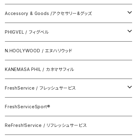
Polo Long Shirt / 長袖ポロシャツ
Accessory & Goods /アクセサリー&グッズ
Polo Short Shirt / 半袖ポロシャツ
Wallet & Coincase
PHIGVEL / フィグベル
Card Case
The Permanent / パーマネント
N.HOOLYWOOD / エヌハリウッド
Key Hook
KANEMASA PHIL / カネマサフィル
Room Spray
FreshService / フレッシュサービス
Accessory
FreshServiceSport®
FreshServiceSport®
Eyewear
ReFresh!Service / リフレッシュサービス
ReFresh!Service / リフレッシュサービス