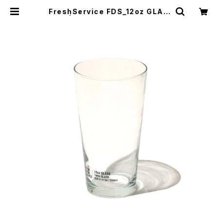
FreshService FDS_12oz GLAS
S | HUMAN and THINGS