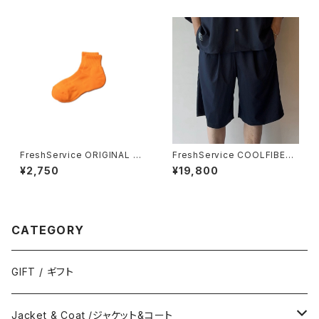
FreshService ORIGINAL 3-
FreshService COOLFIBER
PACK SHORT SOCKS
TWO TUCK EASY SHORTS
¥2,750
¥19,800
CATEGORY
GIFT / ギフト
Jacket & Coat /ジャケット&コート