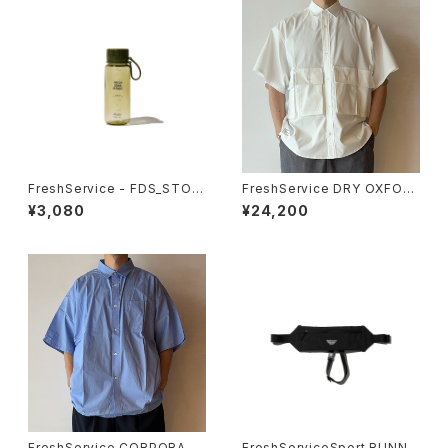
FreshService - FDS_STOU
FreshService DRY OXFOR
T AIR 550
D FLAP POCKET S/S SHIRT
¥3,080
¥24,200
FreshService CORPORATE
FreshServiceSport RUNNI