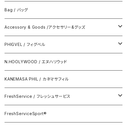
No Collar Shor Shirt/襟なし半袖シャツ
Tank top/タンクトップ
Bag / バッグ
Polo Long Shirt / 長袖ポロシャツ
Accessory & Goods /アクセサリー&グッズ
Polo Short Shirt / 半袖ポロシャツ
Wallet & Coincase
PHIGVEL / フィグベル
Card Case
The Permanent / パーマネント
N.HOOLYWOOD / エヌハリウッド
Key Hook
KANEMASA PHIL / カネマサフィル
Room Spray
FreshService / フレッシュサービス
Accessory
FreshServiceSport®
FreshServiceSport®