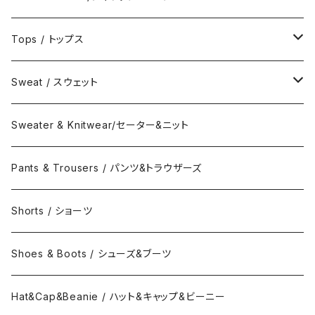
Jacket / ジャケット
Tops / トップス
Coat / コート
Shirts / シャツ
Sweat / スウェット
Collar Long Shirt / 襟付き長袖シャツ
T-Shirts / Tシャツ
Crew Neck Sweat /クルーネックスウェット
Sweater & Knitwear/セーター&ニット
Collar Short Shirt / 襟付き半袖シャツ
Long Sleeve Tee / 長袖Tシャツ
Turtle Neck Sweat/タートルネックスウェット
Pants & Trousers / パンツ&トラウザーズ
Band Collar Shirt/長袖バンドカラーシャツ
Short Sleeve Tee / 半袖Tシャツ
Hood Sweat / フードスウェット
Shorts / ショーツ
Band Collar Shirt/半袖バンドカラーシャツ
Border Long Sleeve Tee/長袖Tシャツ
Shoes & Boots / シューズ&ブーツ
No Collar Long Shirt/襟なし長袖シャツ
Border Short Sleeve Tee/半袖Tシャツ
Hat&Cap&Beanie / ハット&キャップ&ビーニー