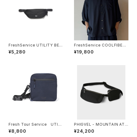
FreshService UTILITY BEL
FreshService COOLFIBER
T BAG SMALL
OPEN COLLAR L/S SHIRT
¥5,280
¥19,800
Fresh Tour Service UTILI
PHIGVEL - MOUNTAIN ATT
TY SLING BAG
ACHMENT BAG
¥8,800
¥24,200