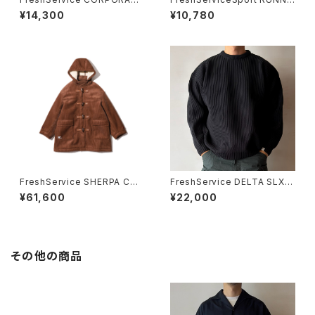
UNIFORM S/S SHIRT
NG SLING BAG
¥14,300
¥10,780
FreshService SHERPA COR
FreshService DELTA SLX C
DUROY DUFFLE COAT
REW NECK KNIT
¥61,600
¥22,000
その他の商品