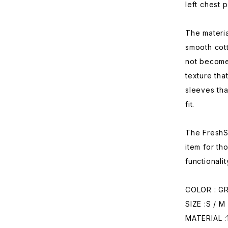
left chest 
The materia
smooth cott
not become 
texture tha
sleeves tha
fit.
The FreshS
item for th
functionalit
COLOR : GR
SIZE :S / M 
MATERIAL :