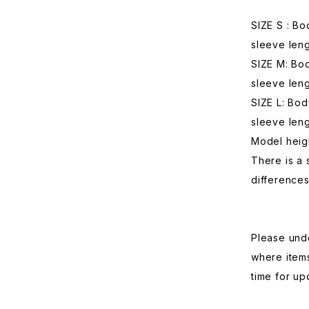
SIZE S : Bo
sleeve leng
SIZE M: Bod
sleeve len
SIZE L: Bod
sleeve len
Model heig
There is a 
differences
Please und
where items
time for up