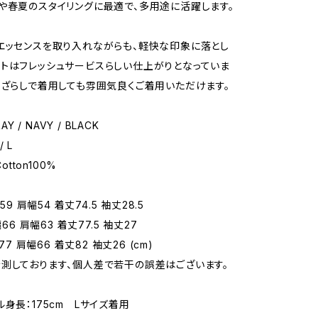
や春夏のスタイリングに最適で、多用途に活躍します。
エッセンスを取り入れながらも、軽快な印象に落とし
トはフレッシュサービスらしい仕上がりとなっていま
いざらしで着用しても雰囲気良くご着用いただけます。
AY / NAVY / BLACK
/ L
Cotton100%
幅59 肩幅54 着丈74.5 袖丈28.5
幅66 肩幅63 着丈77.5 袖丈27
幅77 肩幅66 着丈82 袖丈26 (cm)
測しております、個人差で若干の誤差はございます。
ル身長：175cm Lサイズ着用