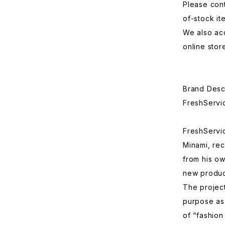
Please cont
of-stock it
We also acc
online stor
Brand Desc
FreshServi
FreshServic
Minami, re
from his o
new produc
The project
purpose as
of “fashion 