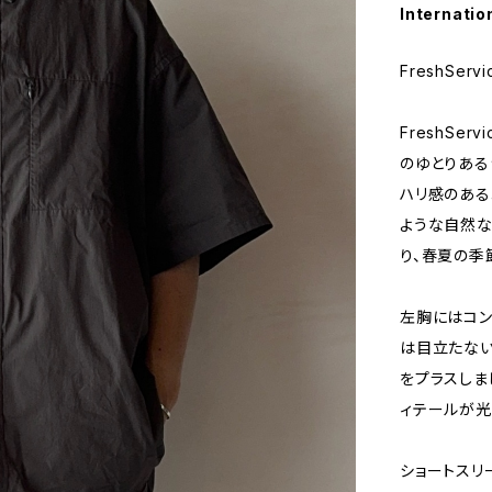
Internatio
FreshServi
FreshSer
のゆとりある
ハリ感のある
ような自然な
り、春夏の季
左胸にはコン
は目立たない
をプラスしま
ィテールが光
ショートスリ