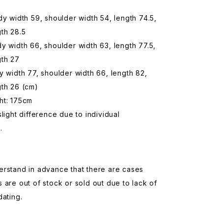
dy width 59, shoulder width 54, length 74.5,
th 28.5
y width 66, shoulder width 63, length 77.5,
gth 27
y width 77, shoulder width 66, length 82,
gth 26 (cm)
ht: 175cm
slight difference due to individual
.
erstand in advance that there are cases
 are out of stock or sold out due to lack of
dating.