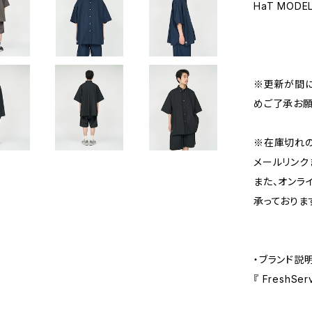
HaT MODE
※更新が間に
めご了承お願
※在庫切れ
メールリンク
また、オンラ
承っておりま
・ブランド説
『 FreshS