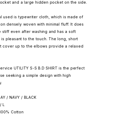
pocket and a large hidden pocket on the side.
l used is typewriter cloth, which is made of
on densely woven with minimal fluff. It does
stiff even after washing and has a soft
t is pleasant to the touch. The long, short
t cover up to the elbows provide a relaxed
ervice UTILITY S-S B.D SHIRT is the perfect
ose seeking a simple design with high
y.
AY / NAVY / BLACK
/ L
100% Cotton