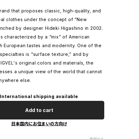
rand that proposes classic, high-quality, and
eal clothes under the concept of “New
unched by designer Hideki Higashino in 2002.
s characterized by a “mix” of American
th European tastes and modernity. One of the
specialties is “surface texture,” and by
IGVEL's original colors and materials, the
esses a unique view of the world that cannot
nywhere else.
International shipping available
Add to cart
日本国内にお住まいの方向け