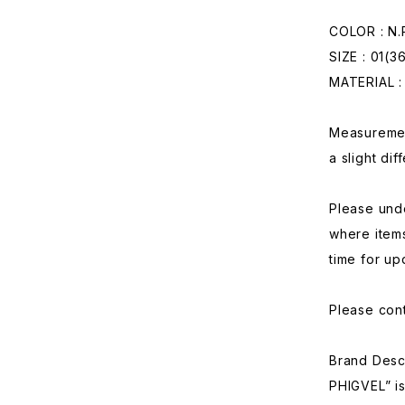
COLOR : N
SIZE : 01(3
MATERIAL 
Measuremen
a slight di
Please und
where items
time for up
Please cont
Brand Desc
PHIGVEL” is