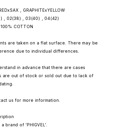
.REDxSAX , GRAPHITExYELLOW
6) , 02(38) , 03(40) , 04(42)
: 100% COTTON
ts are taken on a flat surface. There may be
fference due to individual differences.
erstand in advance that there are cases
 are out of stock or sold out due to lack of
dating.
act us for more information.
ription
 a brand of ‘PHIGVEL’.