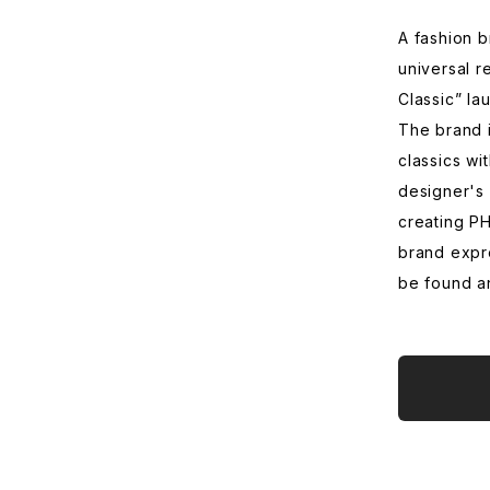
A fashion b
universal r
Classic” la
The brand i
classics wi
designer's 
creating PH
brand expr
be found a