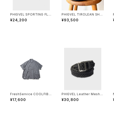
O
PHIGVEL SPORTING FLEE
PHIGVEL TIROLEAN SHO
CE CAP
ES
¥24,200
¥93,500
E
FreshService COOLFIBE
PHIGVEL Leather Mesh B
R OPEN COLLAR S/S SHI
elt
¥17,600
¥30,800
RT