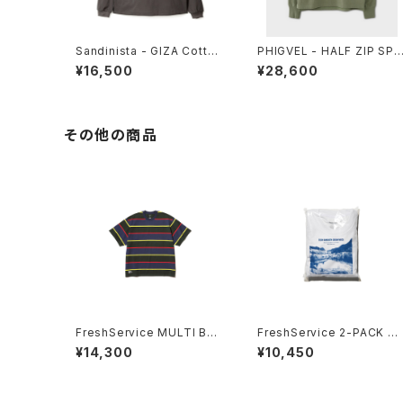
Sandinista - GIZA Cotton
PHIGVEL - HALF ZIP SP
Polo L-S Shirt
RTING TOP
¥16,500
¥28,600
その他の商品
FreshService MULTI BOR
FreshService 2-PACK T
DER S/S TEE
CH SMOOTH CREW NEC
¥14,300
¥10,450
K