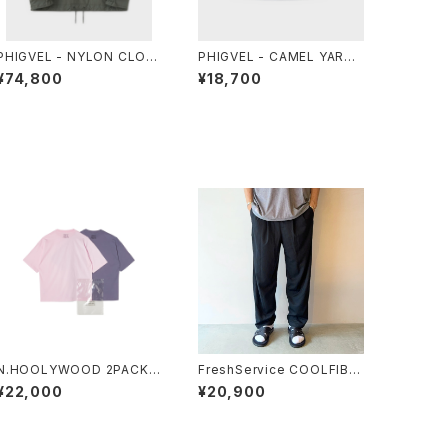
PHIGVEL - NYLON CLOT
PHIGVEL - CAMEL YARN
H SNOW ANORAK
BONBON WATCH CAP
¥74,800
¥18,700
N.HOOLYWOOD 2PACK T
FreshService COOLFIBE
-SHIRT
R TWO TUCK EASY PANT
¥22,000
¥20,900
S