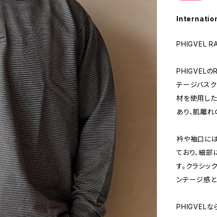
Internatio
PHIGVEL R
PHIGVELの
テージバス
材を使用した
あり、肌離れ
衿や袖口に
ており、細部
す。クラシッ
ンテージ感と
PHIGVE