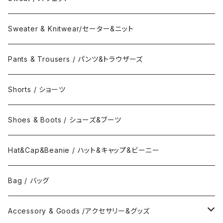
Collar Long Shirt / 襟付き長袖シャツ
T-Shirts / Tシャツ
Crew Neck Sweat /クルーネックスウェット
Sweater & Knitwear/セーター&ニット
Collar Short Shirt / 襟付き半袖シャツ
Long Sleeve Tee / 長袖Tシャツ
Turtle Neck Sweat/タートルネックスウェット
Pants & Trousers / パンツ&トラウザーズ
Band Collar Shirt/長袖バンドカラーシャツ
Short Sleeve Tee / 半袖Tシャツ
Hood Sweat / フードスウェット
Shorts / ショーツ
Band Collar Shirt/半袖バンドカラーシャツ
Border Long Sleeve Tee/長袖Tシャツ
Shoes & Boots / シューズ&ブーツ
No Collar Long Shirt/襟なし長袖シャツ
Border Short Sleeve Tee/半袖Tシャツ
Hat&Cap&Beanie / ハット&キャップ&ビーニー
No Collar Shor Shirt/襟なし半袖シャツ
Tank top/タンクトップ
Bag / バッグ
Polo Long Shirt / 長袖ポロシャツ
Accessory & Goods /アクセサリー&グッズ