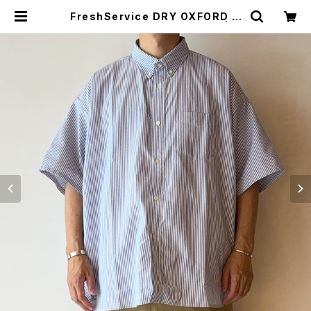
FreshService DRY OXFORD C
ORPORATE S/S B.D SHIRT | H
UMAN and THINGS