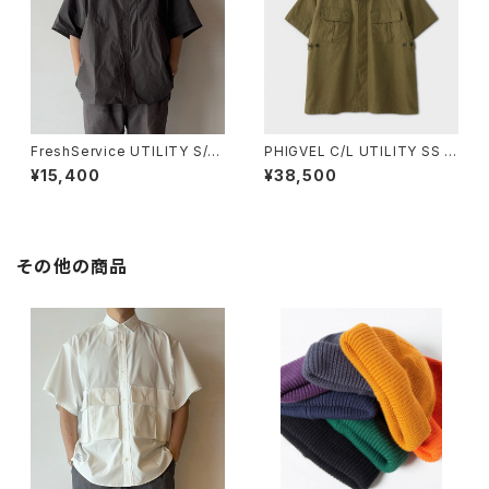
FreshService UTILITY S/S
PHIGVEL C/L UTILITY SS S
B.D SHIRT
HIRT JACKET
¥15,400
¥38,500
その他の商品