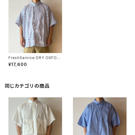
FreshService DRY OXFOR
D CORPORATE S/S B.D SHI
¥17,600
RT
同じカテゴリの商品