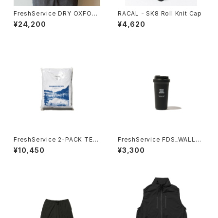
FreshService DRY OXFOR
RACAL - SK8 Roll Knit Cap
D FLAP POCKET S/S SHIRT
¥24,200
¥4,620
FreshService 2-PACK TEC
FreshService FDS_WALLM
H SMOOTH CREW NECK
UG BEARL SOLID
¥10,450
¥3,300