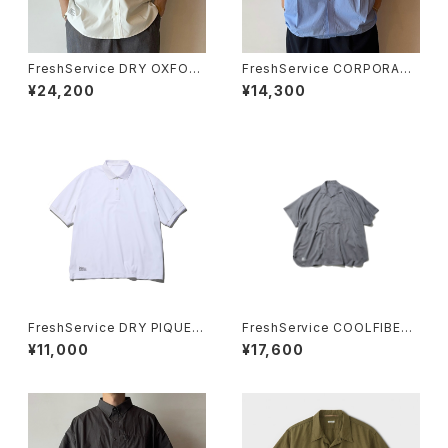
FreshService DRY OXFOR
FreshService CORPORATE
D FLAP POCKET S/S SHIRT
UNIFORM S/S SHIRT
¥24,200
¥14,300
FreshService DRY PIQUE J
FreshService COOLFIBER
ERSEY S/S POLO
OPEN COLLAR S/S SHIRT
¥11,000
¥17,600