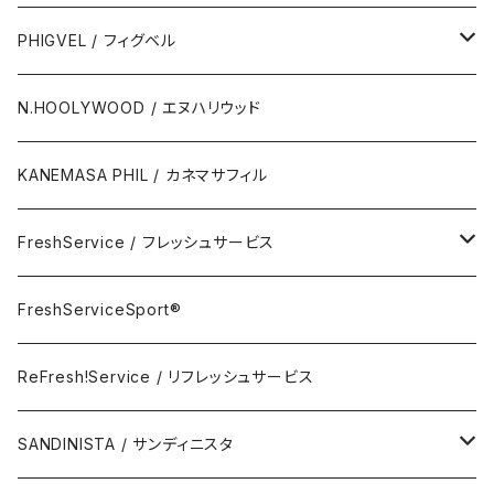
Polo Short Shirt / 半袖ポロシャツ
Wallet & Coincase
PHIGVEL / フィグベル
Card Case
The Permanent / パーマネント
N.HOOLYWOOD / エヌハリウッド
Key Hook
KANEMASA PHIL / カネマサフィル
Room Spray
FreshService / フレッシュサービス
Accessory
FreshServiceSport®
FreshServiceSport®
Eyewear
ReFresh!Service / リフレッシュサービス
ReFresh!Service / リフレッシュサービス
SANDINISTA / サンディニスタ